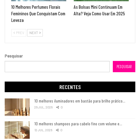
10 Melhores Perfumes Florais
As Bolsas Mini Continuam Em
Femininos Que Conquistam Com
Alta? Veja Como Usar Em 2025
Leveza
PREV
NEXT
Pesquisar
PESQUISAR
RECENTES
10 melhores iluminadores em bastão para brilho prático…
26 JUL, 2026
0
10 melhores shampoos para cabelo fino com volume e…
12 JUL, 2026
0