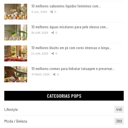
10 melhores sabonetes líquidos femininos com…
5 JUL, 2026
0
10 melhores águas micelares para pele oleosa com…
28 JUN, 2026
0
10 melhores blushs em pó com cores intensas e longa…
21 JUN, 2026
0
10 melhores cremes para hidratar tatuagem e preservar…
31 MAIO, 2026
0
CATEGORIAS POPS
Lifestyle
446
Moda / Beleza
389