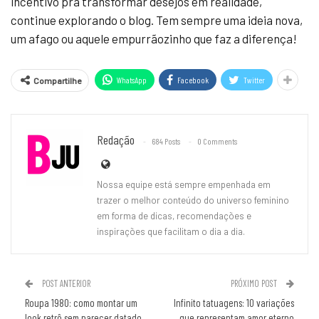
incentivo pra transformar desejos em realidade,
continue explorando o blog. Tem sempre uma ideia nova,
um afago ou aquele empurrãozinho que faz a diferença!
WhatsApp
Facebook
Twitter
Compartilhe
Redação
684 Posts
0 Comments
Nossa equipe está sempre empenhada em
trazer o melhor conteúdo do universo feminino
em forma de dicas, recomendações e
inspirações que facilitam o dia a dia.
POST ANTERIOR
PRÓXIMO POST
Roupa 1980: como montar um
Infinito tatuagens: 10 variações
look retrô sem parecer datado
que representam amor eterno