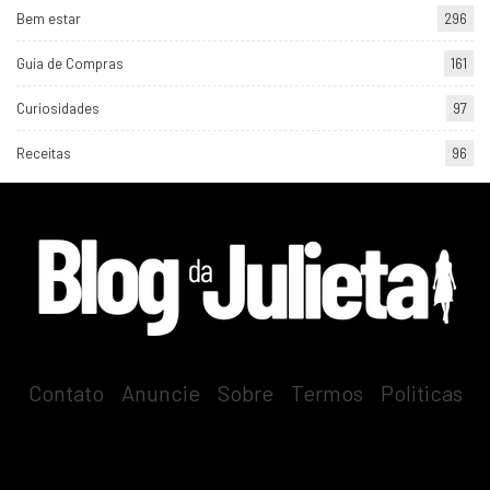
Bem estar
296
Guia de Compras
161
Curiosidades
97
Receitas
96
Contato
-
Anuncie
-
Sobre
-
Termos
-
Politicas