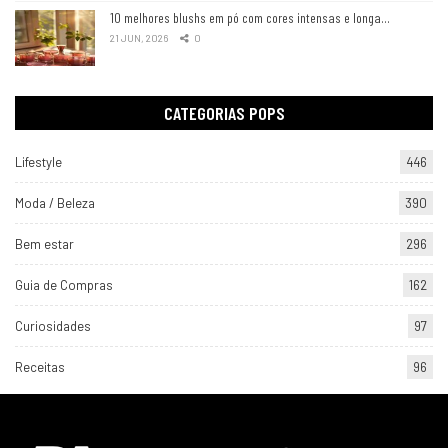
10 melhores blushs em pó com cores intensas e longa…
21 JUN, 2026
0
CATEGORIAS POPS
Lifestyle
446
Moda / Beleza
390
Bem estar
296
Guia de Compras
162
Curiosidades
97
Receitas
96