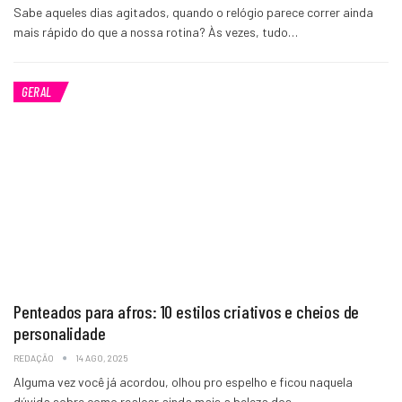
Sabe aqueles dias agitados, quando o relógio parece correr ainda
mais rápido do que a nossa rotina? Às vezes, tudo…
GERAL
Penteados para afros: 10 estilos criativos e cheios de
personalidade
REDAÇÃO
14 AGO, 2025
Alguma vez você já acordou, olhou pro espelho e ficou naquela
dúvida sobre como realçar ainda mais a beleza dos…