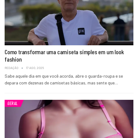
Como transformar uma camiseta simples em um look
fashion
REDAÇÃO
17 AGO, 2025
Sabe aquele dia em que você acorda, abre o guarda-roupa e se
depara com dezenas de camisetas básicas, mas sente que…
GERAL