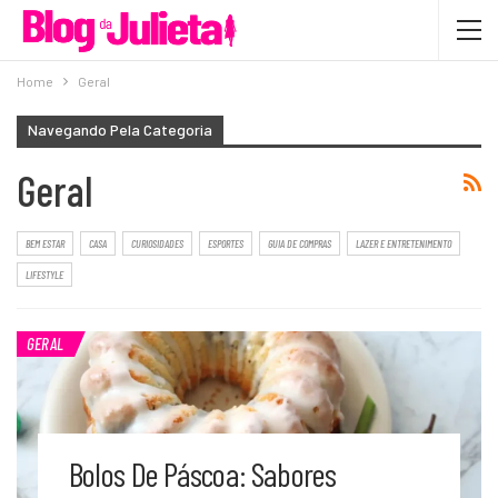
Home
Geral
Navegando Pela Categoria
Geral
BEM ESTAR
CASA
CURIOSIDADES
ESPORTES
GUIA DE COMPRAS
LAZER E ENTRETENIMENTO
LIFESTYLE
GERAL
Bolos De Páscoa: Sabores