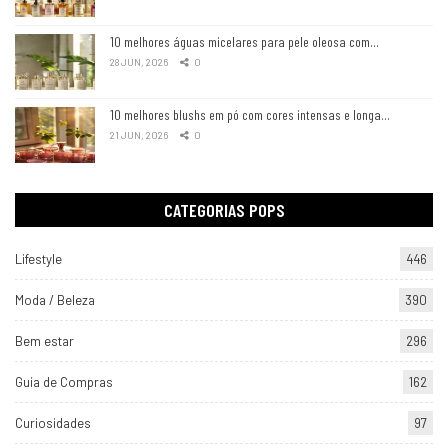
10 melhores águas micelares para pele oleosa com…
28 JUN, 2026
0
10 melhores blushs em pó com cores intensas e longa…
21 JUN, 2026
0
CATEGORIAS POPS
Lifestyle
446
Moda / Beleza
390
Bem estar
296
Guia de Compras
162
Curiosidades
97