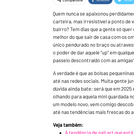
Compartilhe
Quem nunca se apaixonou perdidamen
carteira, mas irresistível a ponto de 
bairro? Tem dias que a gente só quer 
melhor do que sair de casa com os om
único pendurado no braço ou atraves
o poder de dar aquele “up” em qualqu
passeio descontraído com as amigas
A verdade é que as bolsas pequeninas
até nas redes sociais. Muita gente j
dúvida ainda bate: será que em 2025
olhando para aquela mini guardada n
um modelo novo, vem comigo descobri
até nas tendências mais frescas do 
Veja também:
A tendência de nail art que est