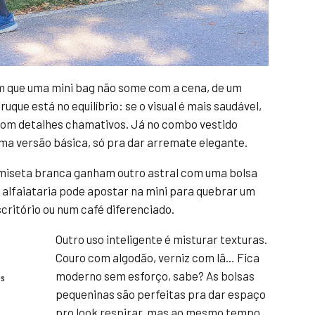
 que uma mini bag não some com a cena, de um
ruque está no equilíbrio: se o visual é mais saudável,
 com detalhes chamativos. Já no combo vestido
numa versão básica, só pra dar arremate elegante.
amiseta branca ganham outro astral com uma bolsa
 alfaiataria pode apostar na mini para quebrar um
escritório ou num café diferenciado.
Outro uso inteligente é misturar texturas.
Couro com algodão, verniz com lã… Fica
moderno sem esforço, sabe? As bolsas
es
pequeninas são perfeitas pra dar espaço
pro look respirar, mas ao mesmo tempo