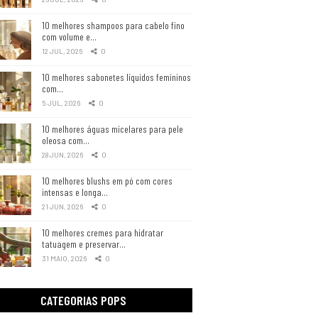
10 melhores shampoos para cabelo fino
com volume e…
12 JUL, 2026
0
10 melhores sabonetes líquidos femininos
com…
5 JUL, 2026
0
10 melhores águas micelares para pele
oleosa com…
28 JUN, 2026
0
10 melhores blushs em pó com cores
intensas e longa…
21 JUN, 2026
0
10 melhores cremes para hidratar
tatuagem e preservar…
31 MAIO, 2026
0
CATEGORIAS POPS