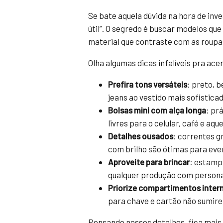
Se bate aquela dúvida na hora de inve
útil”. O segredo é buscar modelos que
material que contraste com as roupas
Olha algumas dicas infalíveis pra ac
Prefira tons versáteis
: preto, 
jeans ao vestido mais sofisticad
Bolsas mini com alça longa
: pr
livres para o celular, café e aq
Detalhes ousados
: correntes g
com brilho são ótimas para even
Aproveite para brincar
: estamp
qualquer produção com personal
Priorize compartimentos inter
para chave e cartão não sumire
Pensando nesses detalhes, fica mais f