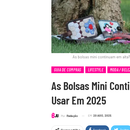
As bolsas mini continuam em alta
GUIA DE COMPRAS
LIFESTYLE
MODA / BELE
As Bolsas Mini Con
Usar Em 2025
EM
20 AGO, 2025
Por
Redação
Facebook
Twitter