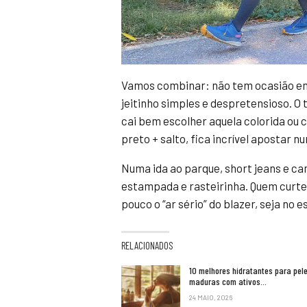
Vamos combinar: não tem ocasião em
jeitinho simples e despretensioso. O t
cai bem escolher aquela colorida ou
preto + salto, fica incrível apostar 
Numa ida ao parque, short jeans e c
estampada e rasteirinha. Quem curte
pouco o “ar sério” do blazer, seja no 
RELACIONADOS
10 melhores hidratantes para pel
maduras com ativos…
24 MAIO, 2026