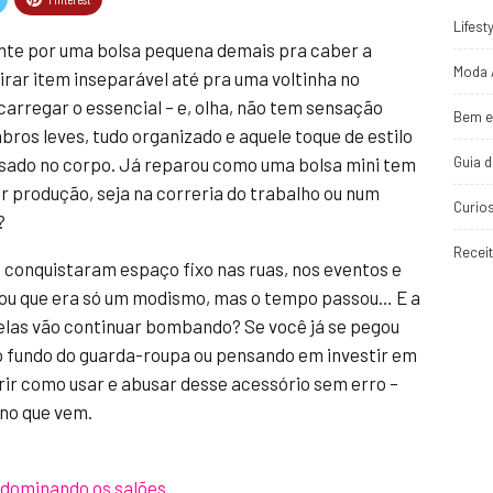
Lifest
te por uma bolsa pequena demais pra caber a
Moda 
virar item inseparável até pra uma voltinha no
carregar o essencial – e, olha, não tem sensação
Bem e
bros leves, tudo organizado e aquele toque de estilo
Guia 
sado no corpo. Já reparou como uma bolsa mini tem
er produção, seja na correria do trabalho ou num
Curio
?
Recei
 conquistaram espaço fixo nas ruas, nos eventos e
urou que era só um modismo, mas o tempo passou… E a
 elas vão continuar bombando? Se você já se pegou
o fundo do guarda-roupa ou pensando em investir em
r como usar e abusar desse acessório sem erro –
ano que vem.
á dominando os salões