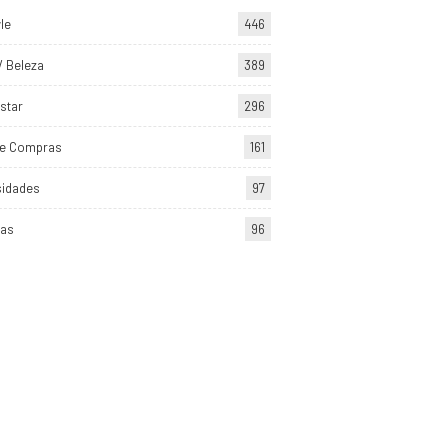
yle
446
/ Beleza
389
star
296
de Compras
161
sidades
97
tas
96