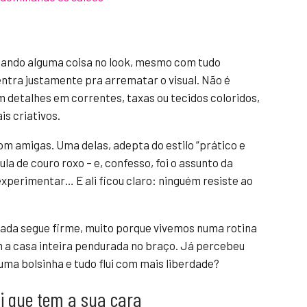
tando alguma coisa no look, mesmo com tudo
entra justamente pra arrematar o visual. Não é
 detalhes em correntes, taxas ou tecidos coloridos,
s criativos.
om amigas. Uma delas, adepta do estilo “prático e
la de couro roxo – e, confesso, foi o assunto da
experimentar… E ali ficou claro: ninguém resiste ao
cada segue firme, muito porque vivemos numa rotina
 a casa inteira pendurada no braço. Já percebeu
uma bolsinha e tudo flui com mais liberdade?
i que tem a sua cara