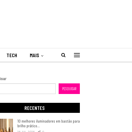
TECH
MAIS
isar
PESQUISAR
RECENTES
10 melhores iluminadores em bastão para
brilho prático…
26 JUL, 2026
0