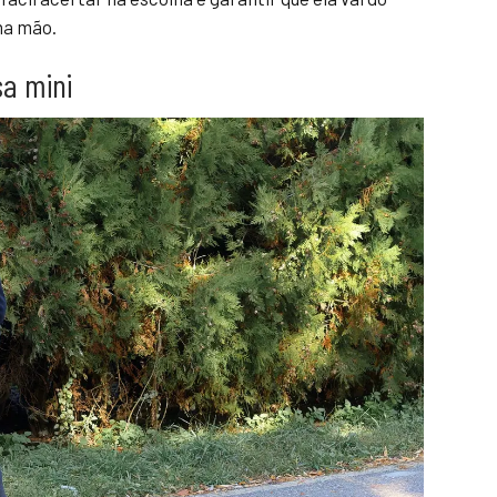
na mão.
a mini