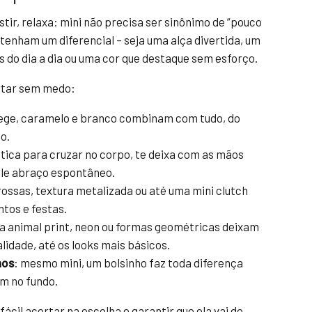
stir, relaxa: mini não precisa ser sinônimo de “pouco
 tenham um diferencial – seja uma alça divertida, um
 do dia a dia ou uma cor que destaque sem esforço.
ertar sem medo:
bege, caramelo e branco combinam com tudo, do
o.
ática para cruzar no corpo, te deixa com as mãos
uele abraço espontâneo.
rossas, textura metalizada ou até uma mini clutch
tos e festas.
a animal print, neon ou formas geométricas deixam
idade, até os looks mais básicos.
nos
: mesmo mini, um bolsinho faz toda diferença
m no fundo.
ácil acertar na escolha e garantir que ela vai do