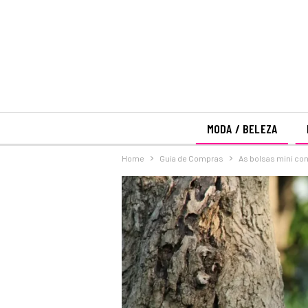
MODA / BELEZA
Home
Guia de Compras
As bolsas mini co