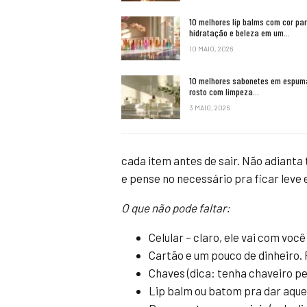
10 melhores lip balms com cor pa
hidratação e beleza em um…
10 MAIO, 2026
10 melhores sabonetes em espum
rosto com limpeza…
3 MAIO, 2026
cada item antes de sair. Não adianta 
e pense no necessário pra ficar leve e
O que não pode faltar:
Celular – claro, ele vai com voc
Cartão e um pouco de dinheiro. 
Chaves (dica: tenha chaveiro pe
Lip balm ou batom pra dar aquel