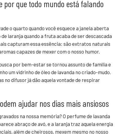
 e por que todo mundo está falando
vade o quarto quando você esquece a janela aberta
 de laranja quando a fruta acaba de ser descascada
iais capturam essa essência: são extratos naturais
de aromas capazes de mexer com o nosso humor.
 busca por bem-estar se tornou assunto de família e
nho um vidrinho de óleo de lavanda no criado-mudo.
 no difusor já dão aquela vontade de respirar
podem ajudar nos dias mais ansiosos
 gravados na nossa memória? O perfume de lavanda
arece abraço de avó, e a laranja traz aquela energia
enciais, além de cheirosos, mexem mesmo no nosso