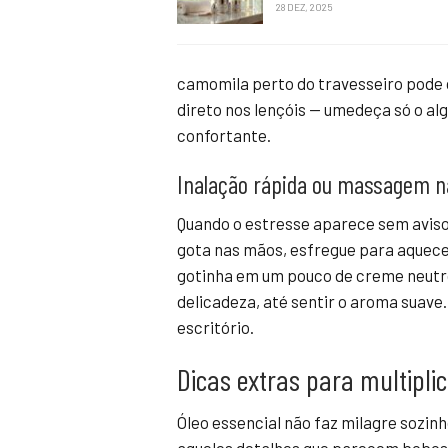
28 DEZ, 2025
camomila perto do travesseiro pode 
direto nos lençóis — umedeça só o al
confortante.
Inalação rápida ou massagem 
Quando o estresse aparece sem aviso 
gota nas mãos, esfregue para aquece
gotinha em um pouco de creme neut
delicadeza, até sentir o aroma suav
escritório.
Dicas extras para multiplic
Óleo essencial não faz milagre sozin
aqueles detalhes que parecem bobos