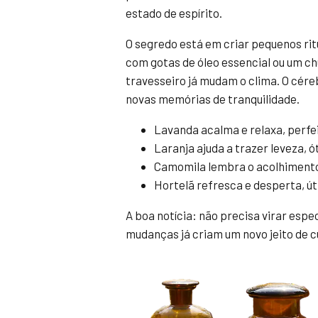
estado de espírito.
O segredo está em criar pequenos r
com gotas de óleo essencial ou um c
travesseiro já mudam o clima. O cér
novas memórias de tranquilidade.
Lavanda acalma e relaxa, perfei
Laranja ajuda a trazer leveza,
Camomila lembra o acolhimento,
Hortelã refresca e desperta, ú
A boa notícia: não precisa virar esp
mudanças já criam um novo jeito de cu