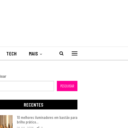
TECH
MAIS
isar
PESQUISAR
RECENTES
10 melhores iluminadores em bastão para
brilho prático…
26 JUL, 2026
0