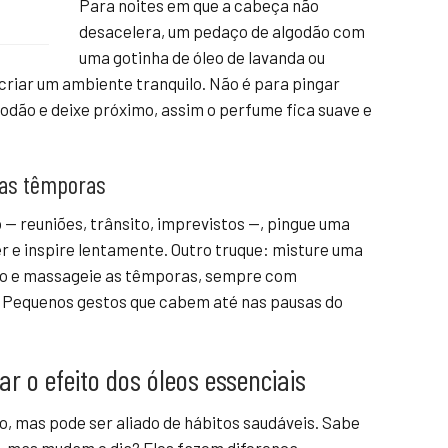
Para noites em que a cabeça não
desacelera, um pedaço de algodão com
uma gotinha de óleo de lavanda ou
criar um ambiente tranquilo. Não é para pingar
godão e deixe próximo, assim o perfume fica suave e
nas têmporas
— reuniões, trânsito, imprevistos —, pingue uma
r e inspire lentamente. Outro truque: misture uma
ro e massageie as têmporas, sempre com
e. Pequenos gestos que cabem até nas pausas do
ar o efeito dos óleos essenciais
ho, mas pode ser aliado de hábitos saudáveis. Sabe
, mas mudam o dia? Eles fazem diferença.