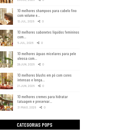
10 melhores shampoos para cabelo fino
com volume e…
12 JUL, 2026
0
10 melhores sabonetes líquidos femininos
com…
5 JUL, 2026
0
10 melhores águas micelares para pele
oleosa com…
28 JUN, 2026
0
10 melhores blushs em pó com cores
intensas e longa…
21 JUN, 2026
0
10 melhores cremes para hidratar
tatuagem e preservar…
31 MAIO, 2026
0
CATEGORIAS POPS