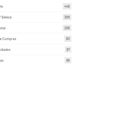
yle
446
/ Beleza
389
star
296
de Compras
161
sidades
97
tas
96