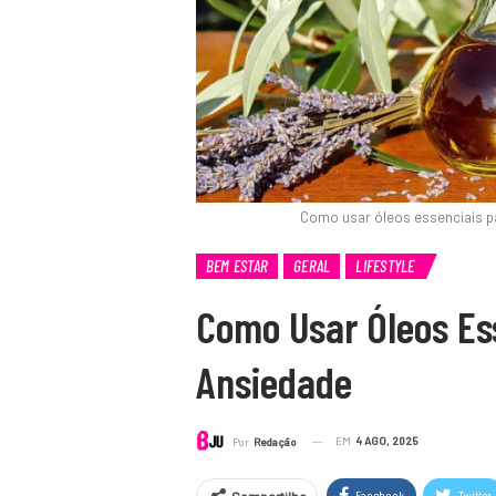
Como usar óleos essenciais pa
BEM ESTAR
GERAL
LIFESTYLE
Como Usar Óleos Ess
Ansiedade
EM
4 AGO, 2025
Por
Redação
Facebook
Twitter