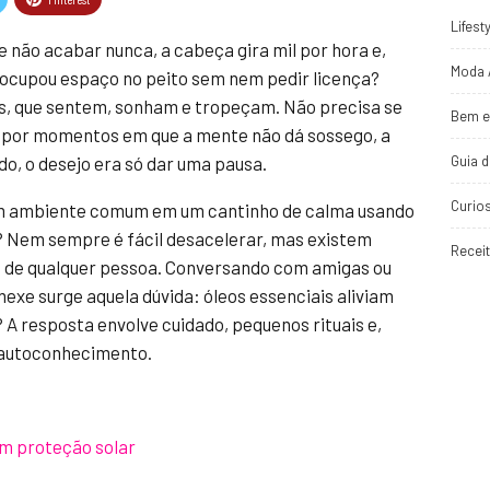
Lifest
e não acabar nunca, a cabeça gira mil por hora e,
Moda 
 ocupou espaço no peito sem nem pedir licença?
s, que sentem, sonham e tropeçam. Não precisa se
Bem e
u por momentos em que a mente não dá sossego, a
Guia 
do, o desejo era só dar uma pausa.
Curio
um ambiente comum em um cantinho de calma usando
Nem sempre é fácil desacelerar, mas existem
Recei
a de qualquer pessoa. Conversando com amigas ou
exe surge aquela dúvida: óleos essenciais aliviam
 A resposta envolve cuidado, pequenos rituais e,
 autoconhecimento.
m proteção solar