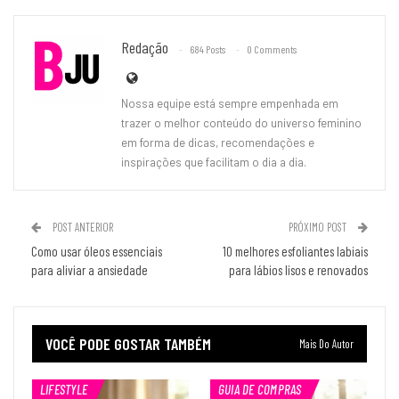
Redação
684 Posts
0 Comments
Nossa equipe está sempre empenhada em
trazer o melhor conteúdo do universo feminino
em forma de dicas, recomendações e
inspirações que facilitam o dia a dia.
POST ANTERIOR
PRÓXIMO POST
Como usar óleos essenciais
10 melhores esfoliantes labiais
para aliviar a ansiedade
para lábios lisos e renovados
VOCÊ PODE GOSTAR TAMBÉM
Mais Do Autor
LIFESTYLE
GUIA DE COMPRAS