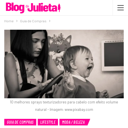
Home
Guia de Compras
10 melhores sprays texturizadores para cabelo com efeito volume
natural - Imagem: www.pixabay.com
GUIA DE COMPRAS
LIFESTYLE
MODA / BELEZA