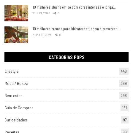
10 melhores blushs em pó com cores intensas e longa…
21 JUN, 2026
0
10 melhores cremes para hidratar tatuagem e preservar…
31 MAIO, 2026
0
CATEGORIAS POPS
Lifestyle
446
Moda / Beleza
389
Bem estar
296
Guia de Compras
161
Curiosidades
97
Receitas
96