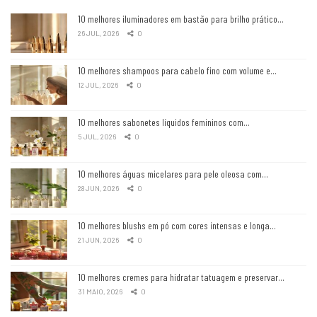
10 melhores iluminadores em bastão para brilho prático…
26 JUL, 2026
0
10 melhores shampoos para cabelo fino com volume e…
12 JUL, 2026
0
10 melhores sabonetes líquidos femininos com…
5 JUL, 2026
0
10 melhores águas micelares para pele oleosa com…
28 JUN, 2026
0
10 melhores blushs em pó com cores intensas e longa…
21 JUN, 2026
0
10 melhores cremes para hidratar tatuagem e preservar…
31 MAIO, 2026
0