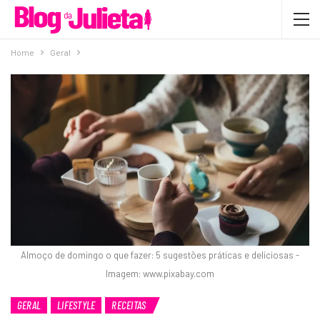
Home
Geral
Almoço de domingo o que fazer: 5 sugestões práticas e deliciosas -
Imagem: www.pixabay.com
GERAL
LIFESTYLE
RECEITAS