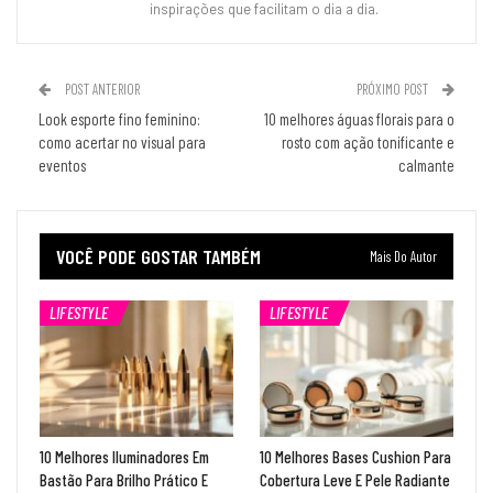
inspirações que facilitam o dia a dia.
POST ANTERIOR
PRÓXIMO POST
Look esporte fino feminino:
10 melhores águas florais para o
como acertar no visual para
rosto com ação tonificante e
eventos
calmante
VOCÊ PODE GOSTAR TAMBÉM
Mais Do Autor
LIFESTYLE
LIFESTYLE
10 Melhores Iluminadores Em
10 Melhores Bases Cushion Para
Bastão Para Brilho Prático E
Cobertura Leve E Pele Radiante