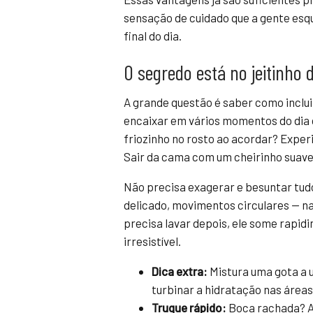
sensação de cuidado que a gente esq
final do dia.
O segredo está no jeitinho 
A grande questão é saber como incluir
encaixar em vários momentos do dia d
friozinho no rosto ao acordar? Exp
Sair da cama com um cheirinho suave 
Não precisa exagerar e besuntar tud
delicado, movimentos circulares — n
precisa lavar depois, ele some rapid
irresistível.
Dica extra:
Mistura uma gota a 
turbinar a hidratação nas áreas
Truque rápido:
Boca rachada? Ap