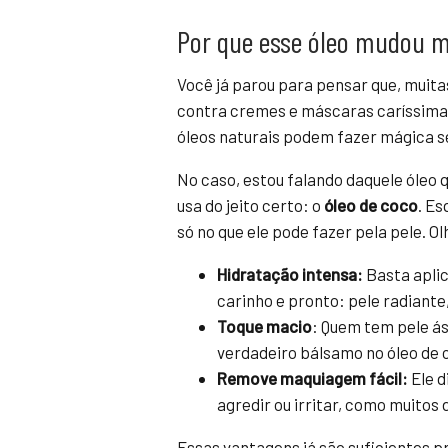
Por que esse óleo mudou me
Você já parou para pensar que, muita
contra cremes e máscaras caríssima
óleos naturais podem fazer mágica 
No caso, estou falando daquele óleo
usa do jeito certo: o
óleo de coco
. Es
só no que ele pode fazer pela pele. Ol
Hidratação intensa:
Basta apli
carinho e pronto: pele radiant
Toque macio
: Quem tem pele á
verdadeiro bálsamo no óleo de 
Remove maquiagem fácil:
Ele d
agredir ou irritar, como muito
Essas vantagens já são suficientes p