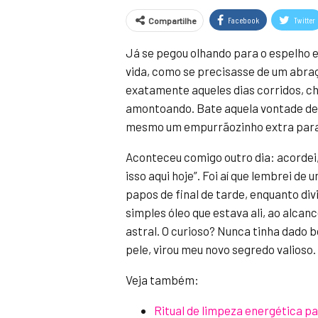
Facebook
Twitter
Compartilhe
Já se pegou olhando para o espelho
vida, como se precisasse de um abra
exatamente aqueles dias corridos, ch
amontoando. Bate aquela vontade de 
mesmo um empurrãozinho extra para 
Aconteceu comigo outro dia: acordei, 
isso aqui hoje”. Foi aí que lembrei d
papos de final de tarde, enquanto d
simples óleo que estava ali, ao alcan
astral. O curioso? Nunca tinha dado b
pele, virou meu novo segredo valioso.
Veja também:
Ritual de limpeza energética 