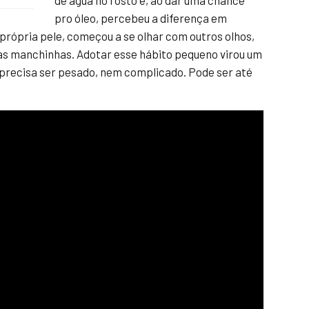
de água no rosto e, ao dar uma chance
pro óleo, percebeu a diferença em
 própria pele, começou a se olhar com outros olhos,
das manchinhas. Adotar esse hábito pequeno virou um
 precisa ser pesado, nem complicado. Pode ser até