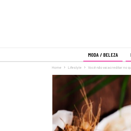
MODA / BELEZA
Home
Lifestyle
Você não vai acreditar no q