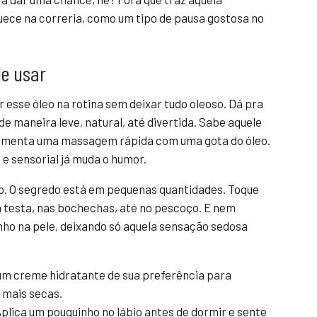
uece na correria, como um tipo de pausa gostosa no
de usar
 esse óleo na rotina sem deixar tudo oleoso. Dá pra
e maneira leve, natural, até divertida. Sabe aquele
erimenta uma massagem rápida com uma gota do óleo.
e sensorial já muda o humor.
o. O segredo está em pequenas quantidades. Toque
a testa, nas bochechas, até no pescoço. E nem
inho na pele, deixando só aquela sensação sedosa
um creme hidratante de sua preferência para
 mais secas.
lica um pouquinho no lábio antes de dormir e sente