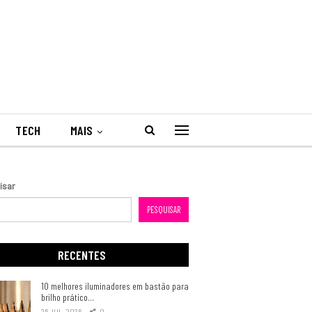
TECH
MAIS
isar
PESQUISAR
RECENTES
10 melhores iluminadores em bastão para
brilho prático…
26 JUL, 2026
0