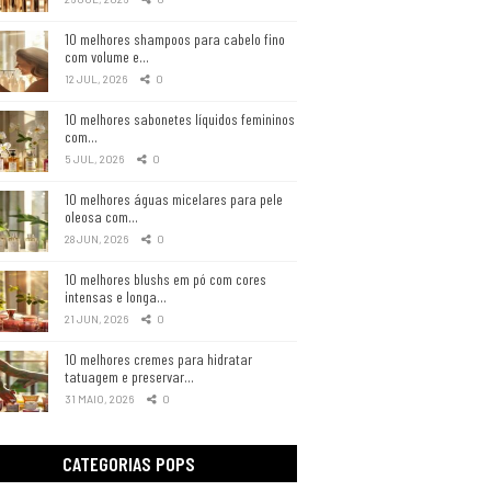
10 melhores shampoos para cabelo fino
com volume e…
12 JUL, 2026
0
10 melhores sabonetes líquidos femininos
com…
5 JUL, 2026
0
10 melhores águas micelares para pele
oleosa com…
28 JUN, 2026
0
10 melhores blushs em pó com cores
intensas e longa…
21 JUN, 2026
0
10 melhores cremes para hidratar
tatuagem e preservar…
31 MAIO, 2026
0
CATEGORIAS POPS