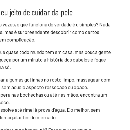
u jeito de cuidar da pele
s vezes, o que funciona de verdade é o simples? Nada
s, mas é surpreendente descobrir como certos
sem complicação.
 que quase todo mundo tem em casa, mas pouca gente
queça por um minuto a história dos cabelos e foque
ha só:
car algumas gotinhas no rosto limpo, massagear com
e, sem aquele aspecto ressecado ou opaco.
spera nas bochechas ou até nas mãos, encontra um
coco.
issolve até rímel à prova d’água. E o melhor, sem
s demaquilantes do mercado.
ra dar uma chance, né? Fora que traz aquela