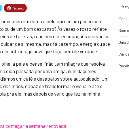
Lifest
Pinterest
Moda 
 e pensando em como a pele parece um pouco sem
ço ou de um bom descanso? Às vezes o rosto reflete
Bem e
eios de tarefas, reuniões e preocupações que vão se
Guia 
cuidar de si mesma, mas falta tempo, energia ou até
descobrir algo novo que faça bem de verdade.
Curio
olhei a pele e pensei “não tem milagre que resolva
Recei
e uma dica passada por uma amiga, num daqueles
ividíamos um café e desabafos sobre autocuidado. Um
ce das mãos, capaz de transformar o visual e até o
ola pra ele, mas depois de ver o que fez na minha
para começar a semana renovada