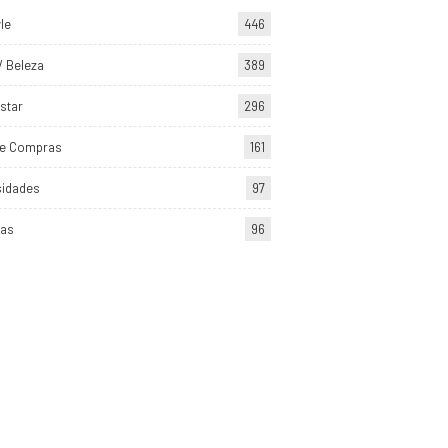
yle
446
/ Beleza
389
star
296
de Compras
161
sidades
97
tas
96