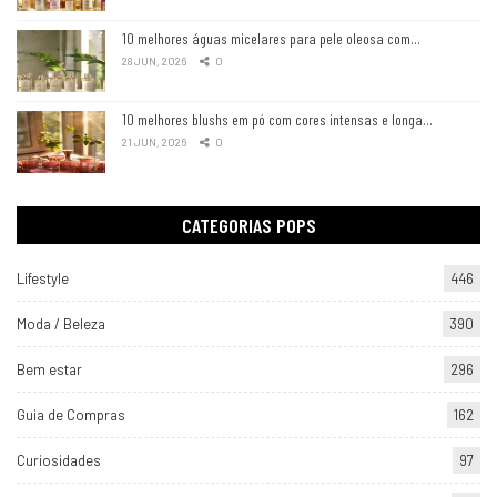
10 melhores águas micelares para pele oleosa com…
28 JUN, 2026
0
10 melhores blushs em pó com cores intensas e longa…
21 JUN, 2026
0
CATEGORIAS POPS
Lifestyle
446
Moda / Beleza
390
Bem estar
296
Guia de Compras
162
Curiosidades
97