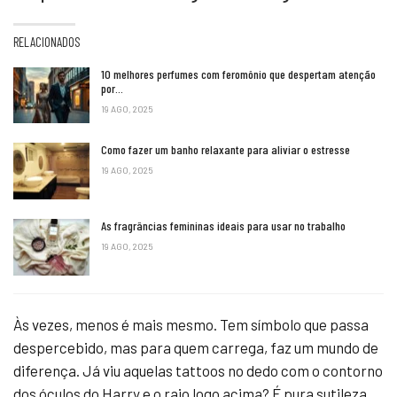
RELACIONADOS
10 melhores perfumes com feromônio que despertam atenção
por…
19 AGO, 2025
Como fazer um banho relaxante para aliviar o estresse
19 AGO, 2025
As fragrâncias femininas ideais para usar no trabalho
19 AGO, 2025
Às vezes, menos é mais mesmo. Tem símbolo que passa
despercebido, mas para quem carrega, faz um mundo de
diferença. Já viu aquelas tattoos no dedo com o contorno
dos óculos do Harry e o raio logo acima? É pura sutileza.