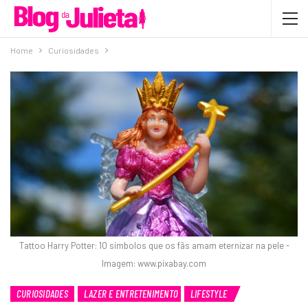
Home
Curiosidades
Tattoo Harry Potter: 10 símbolos que os fãs amam eternizar na pele -
Imagem: www.pixabay.com
CURIOSIDADES
LAZER E ENTRETENIMENTO
LIFESTYLE