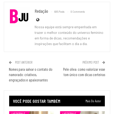
Redação
685 Posts
0 Comments
Nossa equipe está sempre empenhada em
trazer o melhor conteúdo do universo feminino
em forma de dicas, recomendações e
inspirações que facilitam o dia a dia.
POST ANTERIOR
PRÓXIMO POST
Nomes para salvar o contato do
Pele oliva: como valorizar esse
namorado: criativos,
tom único com dicas certeiras
engraçados e apaixonantes
VOCÊ PODE GOSTAR TAMBÉM
Mais Do Autor