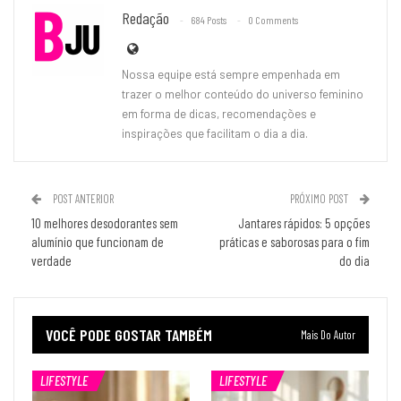
Redação
684 Posts
0 Comments
Nossa equipe está sempre empenhada em
trazer o melhor conteúdo do universo feminino
em forma de dicas, recomendações e
inspirações que facilitam o dia a dia.
POST ANTERIOR
PRÓXIMO POST
10 melhores desodorantes sem
Jantares rápidos: 5 opções
alumínio que funcionam de
práticas e saborosas para o fim
verdade
do dia
VOCÊ PODE GOSTAR TAMBÉM
Mais Do Autor
LIFESTYLE
LIFESTYLE