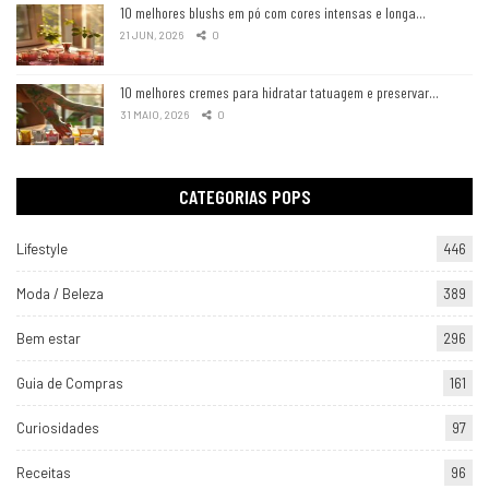
10 melhores blushs em pó com cores intensas e longa…
21 JUN, 2026
0
10 melhores cremes para hidratar tatuagem e preservar…
31 MAIO, 2026
0
CATEGORIAS POPS
Lifestyle
446
Moda / Beleza
389
Bem estar
296
Guia de Compras
161
Curiosidades
97
Receitas
96