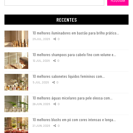
PESQUISAR
RECENTES
10 melhores iluminadores em bastão para brilho prático…
26 JUL, 2026
0
10 melhores shampoos para cabelo fino com volume e…
12 JUL, 2026
0
10 melhores sabonetes líquidos femininos com…
5 JUL, 2026
0
10 melhores águas micelares para pele oleosa com…
28 JUN, 2026
0
10 melhores blushs em pó com cores intensas e longa…
21 JUN, 2026
0