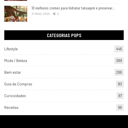
10 melhores cremes para hidratar tatuagem e preservar…
31 MAIO, 2026
0
CATEGORIAS POPS
Lifestyle
446
Moda / Beleza
389
Bem estar
296
Guia de Compras
161
Curiosidades
97
Receitas
96