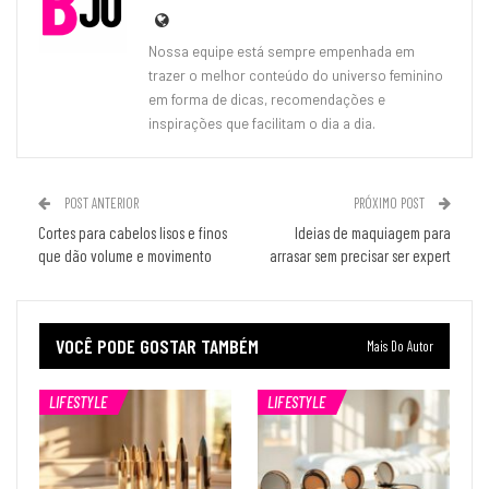
Nossa equipe está sempre empenhada em
trazer o melhor conteúdo do universo feminino
em forma de dicas, recomendações e
inspirações que facilitam o dia a dia.
POST ANTERIOR
PRÓXIMO POST
Cortes para cabelos lisos e finos
Ideias de maquiagem para
que dão volume e movimento
arrasar sem precisar ser expert
VOCÊ PODE GOSTAR TAMBÉM
Mais Do Autor
LIFESTYLE
LIFESTYLE