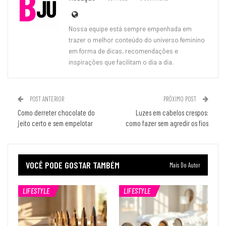
Nossa equipe está sempre empenhada em
trazer o melhor conteúdo do universo feminino
em forma de dicas, recomendações e
inspirações que facilitam o dia a dia.
POST ANTERIOR
PRÓXIMO POST
Como derreter chocolate do
Luzes em cabelos crespos:
jeito certo e sem empelotar
como fazer sem agredir os fios
VOCÊ PODE GOSTAR TAMBÉM
Mais Do Autor
LIFESTYLE
LIFESTYLE