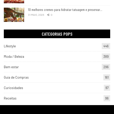
10 melhores cremes para hidratar tatuagem e preservar…
31 MAIO, 2026
0
CATEGORIAS POPS
Lifestyle
446
Moda / Beleza
389
Bem estar
296
Guia de Compras
161
Curiosidades
97
Receitas
96