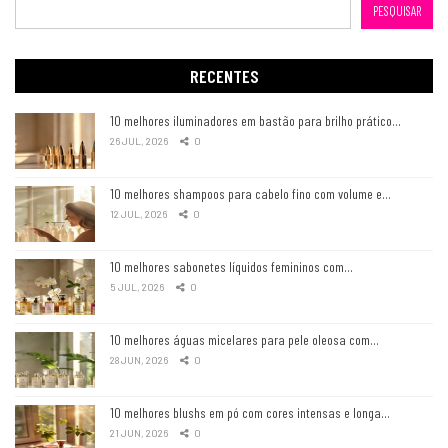
PESQUISAR
RECENTES
10 melhores iluminadores em bastão para brilho prático…
26 JUL, 2026
0
10 melhores shampoos para cabelo fino com volume e…
12 JUL, 2026
0
10 melhores sabonetes líquidos femininos com…
5 JUL, 2026
0
10 melhores águas micelares para pele oleosa com…
28 JUN, 2026
0
10 melhores blushs em pó com cores intensas e longa…
21 JUN, 2026
0