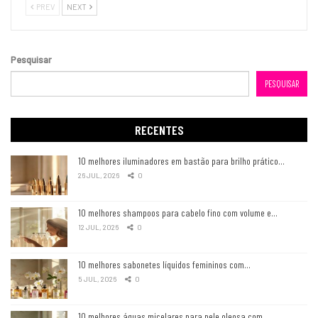
PREV
NEXT
Pesquisar
PESQUISAR
RECENTES
10 melhores iluminadores em bastão para brilho prático…
26 JUL, 2026
0
10 melhores shampoos para cabelo fino com volume e…
12 JUL, 2026
0
10 melhores sabonetes líquidos femininos com…
5 JUL, 2026
0
10 melhores águas micelares para pele oleosa com…