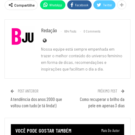
WhatsApp
Facebook
Twitter
Compartilhe
Redação
684 Posts
0 Comments
Nossa equipe está sempre empenhada em
trazer o melhor conteúdo do universo feminino
em forma de dicas, recomendações e
inspirações que facilitam o dia a dia.
POST ANTERIOR
PRÓXIMO POST
A tendência dos anos 2000 que
Como recuperar o brilho da
voltou com tudo (e tá linda!)
pele em apenas 3 dias
VOCÊ PODE GOSTAR TAMBÉM
Mais Do Autor