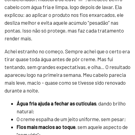
cabelo com água fria e limpa, logo depois de lavar. Ela
explicou: ao aplicar o produto nos fios enxarcados, ele
desliza melhor e evita aquele acúmulo “pesadão” nas
pontas. Isso não só protege, mas faz cada tratamento
render mais.
Achei estranho no começo. Sempre achei que o certo era
tirar quase toda água antes de pôr creme. Mas fui
tentando, sem grandes expectativas, e olha… O resultado
apareceu logo na primeira semana. Meu cabelo parecia
mais leve, macio – quase como se tivesse sido renovado
durante a noite.
Água fria ajuda a fechar as cutículas
, dando brilho
natural;
O creme espalha de um jeito uniforme, sem pesar;
Fios mais macios ao toque
, sem aquele aspecto de
“sem vida”;