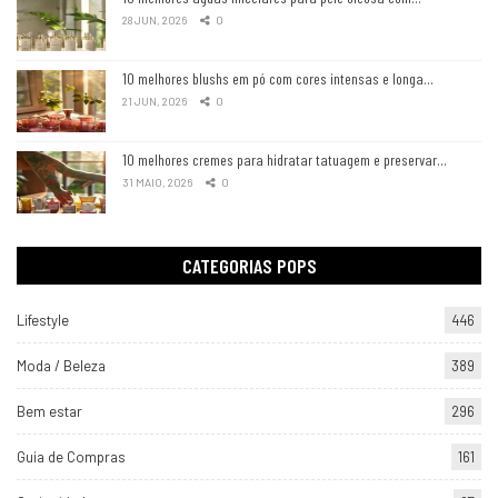
28 JUN, 2026
0
10 melhores blushs em pó com cores intensas e longa…
21 JUN, 2026
0
10 melhores cremes para hidratar tatuagem e preservar…
31 MAIO, 2026
0
CATEGORIAS POPS
Lifestyle
446
Moda / Beleza
389
Bem estar
296
Guia de Compras
161