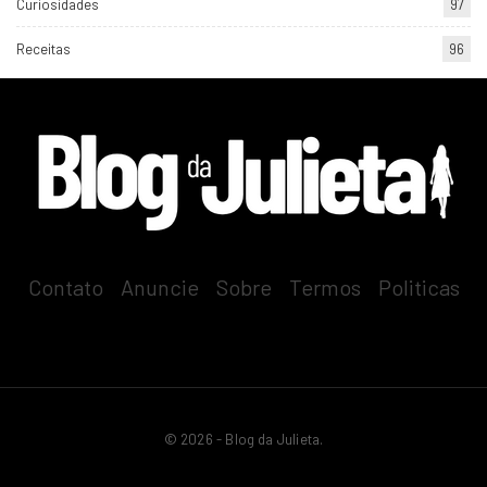
Curiosidades
97
Receitas
96
Contato
-
Anuncie
-
Sobre
-
Termos
-
Politicas
© 2026 - Blog da Julieta.