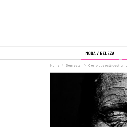
MODA / BELEZA
Home
Bem estar
O erro que está destruin