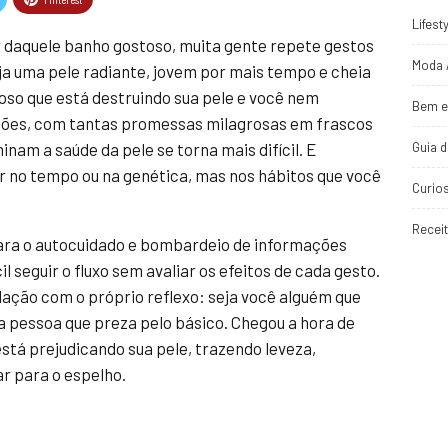
Lifest
ar daquele banho gostoso, muita gente repete gestos
Moda 
ja uma pele radiante, jovem por mais tempo e cheia
ioso que está destruindo sua pele e você nem
Bem e
ções, com tantas promessas milagrosas em frascos
Guia 
inam a saúde da pele se torna mais difícil. E
ar no tempo ou na genética, mas nos hábitos que você
Curio
Recei
ara o autocuidado e bombardeio de informações
l seguir o fluxo sem avaliar os efeitos de cada gesto.
ação com o próprio reflexo: seja você alguém que
 pessoa que preza pelo básico. Chegou a hora de
está prejudicando sua pele, trazendo leveza,
r para o espelho.