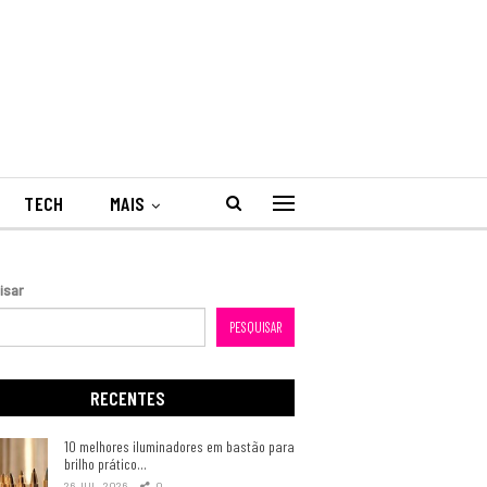
TECH
MAIS
isar
PESQUISAR
RECENTES
10 melhores iluminadores em bastão para
brilho prático…
26 JUL, 2026
0