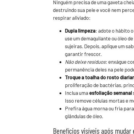
Ninguém precisa de uma gaveta cheia
destruindo sua pele e você nem perce
respirar aliviado:
Dupla limpeza
: adote o hábito 
use um demaquilante ou óleo de
sujeiras. Depois, aplique um sa
garantir frescor.
Não deixe resíduos
: enxágue co
permanência deles na pele pode 
Troque a toalha do rosto diari
proliferação de bactérias, pri
Inclua uma
esfoliação semanal
Isso remove células mortas e m
Prefira água morna ou fria para
glândulas de óleo.
Benefícios visíveis após mudar 