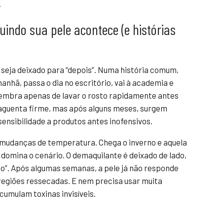
.
uindo sua pele acontece (e histórias
 seja deixado para “depois”. Numa história comum,
hã, passa o dia no escritório, vai à academia e
 lembra apenas de lavar o rosto rapidamente antes
té aguenta firme, mas após alguns meses, surgem
ensibilidade a produtos antes inofensivos.
 mudanças de temperatura. Chega o inverno e aquela
a domina o cenário. O demaquilante é deixado de lado,
ço”. Após algumas semanas, a pele já não responde
e regiões ressecadas. E nem precisa usar muita
cumulam toxinas invisíveis.