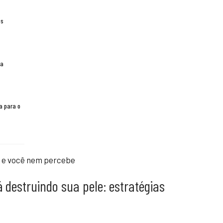
es
ra
a para o
 destruindo sua pele: estratégias