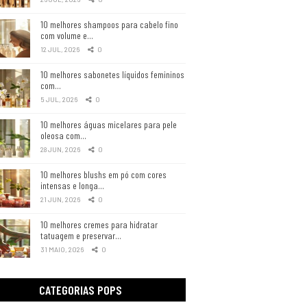
10 melhores shampoos para cabelo fino
com volume e…
12 JUL, 2026
0
10 melhores sabonetes líquidos femininos
com…
5 JUL, 2026
0
10 melhores águas micelares para pele
oleosa com…
28 JUN, 2026
0
10 melhores blushs em pó com cores
intensas e longa…
21 JUN, 2026
0
10 melhores cremes para hidratar
tatuagem e preservar…
31 MAIO, 2026
0
CATEGORIAS POPS