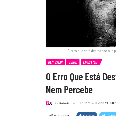
O erro que está destruindo sua
BEM ESTAR
GERAL
LIFESTYLE
O Erro Que Está Des
Nem Percebe
ULTIMA ATUALIZAÇÃO
24 JUN, 
Por
Redação
Facebook
Twitter