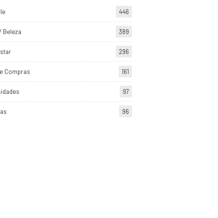
yle
446
/ Beleza
389
star
296
de Compras
161
sidades
97
tas
96