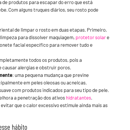
 de produtos para escapar do erro que está
be. Com alguns truques diários, seu rosto pode
oriental de limpar o rosto em duas etapas. Primeiro,
 limpeza para dissolver maquiagem,
protetor solar
e
bonete facial específico para remover tudo e
mpletamente todos os produtos, pois a
causar alergias e obstruir poros.
amente
: uma pequena mudança que previne
ncipalmente em peles oleosas ou acneicas.
suave com produtos indicados para seu tipo de pele.
elhora a penetração dos ativos
hidratantes
.
 evitar que o calor excessivo estimule ainda mais as
esse hábito