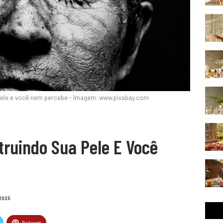
 pele e você nem percebe - Imagem: www.pixabay.com
truindo Sua Pele E Você
2025
Pinterest