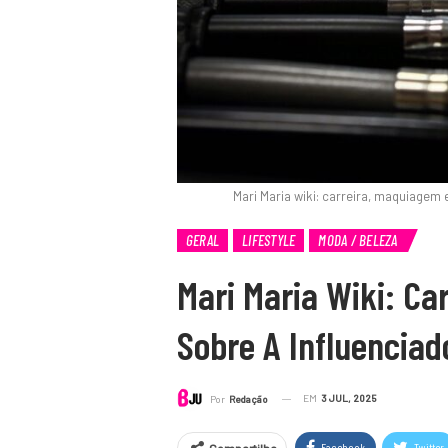
Mari Maria wiki: carreira, maquiagem
GERAL
LIFESTYLE
MODA / BELEZA
Mari Maria Wiki: Ca
Sobre A Influenciad
EM
3 JUL, 2025
Por
Redação
Facebook
Twitter