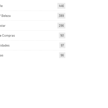
yle
446
/ Beleza
389
star
296
de Compras
161
sidades
97
tas
96