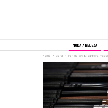
MODA / BELEZA
Home
Geral
Mari Maria wiki: carreira, maq