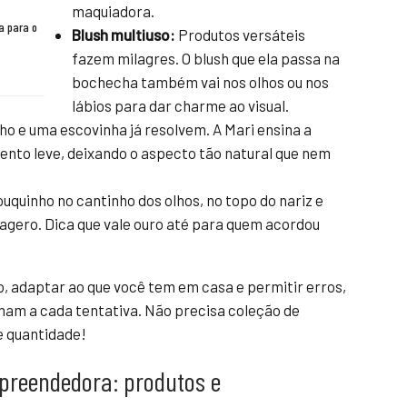
maquiadora.
a para o
Blush multiuso:
Produtos versáteis
fazem milagres. O blush que ela passa na
bochecha também vai nos olhos ou nos
lábios para dar charme ao visual.
o e uma escovinha já resolvem. A Mari ensina a
nto leve, deixando o aspecto tão natural que nem
quinho no cantinho dos olhos, no topo do nariz e
gero. Dica que vale ouro até para quem acordou
to, adaptar ao que você tem em casa e permitir erros,
mam a cada tentativa. Não precisa coleção de
e quantidade!
mpreendedora: produtos e