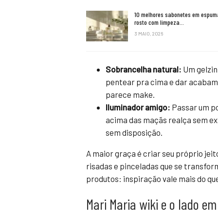
10 melhores sabonetes em espum
rosto com limpeza…
3 MAIO, 2026
Sobrancelha natural:
Um gelzinh
pentear pra cima e dar acabame
parece make.
Iluminador amigo:
Passar um pou
acima das maçãs realça sem exa
sem disposição.
A maior graça é criar seu próprio jei
risadas e pinceladas que se transfor
produtos: inspiração vale mais do qu
Mari Maria wiki e o lado e