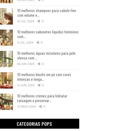
10 melhores shampoos para cabelo fino
com volume e…
12 JUL, 2026
0
10 melhores sabonetes líquidos femininos
com…
5 JUL, 2026
0
10 melhores águas micelares para pele
oleosa com…
28 JUN, 2026
0
10 melhores blushs em pó com cores
intensas e longa…
21 JUN, 2026
0
10 melhores cremes para hidratar
tatuagem e preservar…
31 MAIO, 2026
0
CATEGORIAS POPS