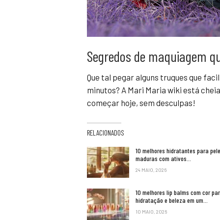
Segredos de maquiagem qu
Que tal pegar alguns truques que faci
minutos? A Mari Maria wiki está che
começar hoje, sem desculpas!
RELACIONADOS
10 melhores hidratantes para pel
maduras com ativos…
24 MAIO, 2026
10 melhores lip balms com cor pa
hidratação e beleza em um…
10 MAIO, 2026