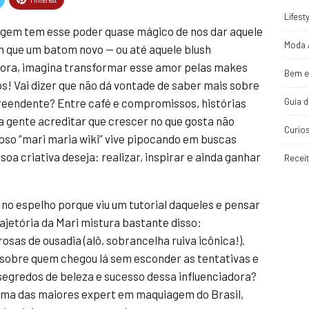
Lifest
gem tem esse poder quase mágico de nos dar aquele
Moda 
 que um batom novo — ou até aquele blush
gora, imagina transformar esse amor pelas makes
Bem e
! Vai dizer que não dá vontade de saber mais sobre
Guia 
preendente? Entre café e compromissos, histórias
 gente acreditar que crescer no que gosta não
Curio
oso “mari maria wiki” vive pipocando em buscas
oa criativa deseja: realizar, inspirar e ainda ganhar
Recei
 no espelho porque viu um tutorial daqueles e pensar
rajetória da Mari mistura bastante disso:
sas de ousadia (alô, sobrancelha ruiva icônica!).
sobre quem chegou lá sem esconder as tentativas e
segredos de beleza e sucesso dessa influenciadora?
uma das maiores expert em maquiagem do Brasil,