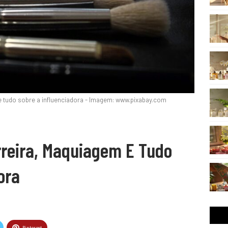
 e tudo sobre a influenciadora - Imagem: www.pixabay.com
rreira, Maquiagem E Tudo
ora
Pinterest