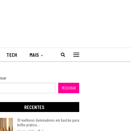
TECH
MAIS
isar
PESQUISAR
RECENTES
10 melhores iluminadores em bastão para
brilho prático…
26 JUL, 2026
0