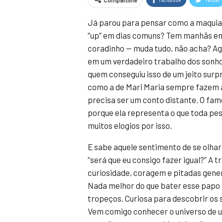
Compartilhe
Já parou para pensar como a maquia
“up” em dias comuns? Tem manhãs em
coradinho — muda tudo, não acha? A
em um verdadeiro trabalho dos sonhos
quem conseguiu isso de um jeito sur
como a de Mari Maria sempre fazem a
precisa ser um conto distante. O fam
porque ela representa o que toda pess
muitos elogios por isso.
E sabe aquele sentimento de se olhar
“será que eu consigo fazer igual?” A t
curiosidade, coragem e pitadas genero
Nada melhor do que bater esse papo 
tropeços. Curiosa para descobrir os 
Vem comigo conhecer o universo de 