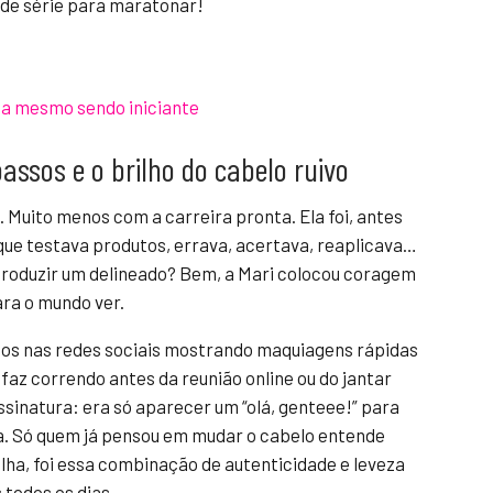
s de série para maratonar!
ta mesmo sendo iniciante
passos e o brilho do cabelo ruivo
 Muito menos com a carreira pronta. Ela foi, antes
que testava produtos, errava, acertava, reaplicava…
roduzir um delineado? Bem, a Mari colocou coragem
ara o mundo ver.
rtos nas redes sociais mostrando maquiagens rápidas
 faz correndo antes da reunião online ou do jantar
ssinatura: era só aparecer um “olá, genteee!” para
a. Só quem já pensou em mudar o cabelo entende
olha, foi essa combinação de autenticidade e leveza
 todos os dias.