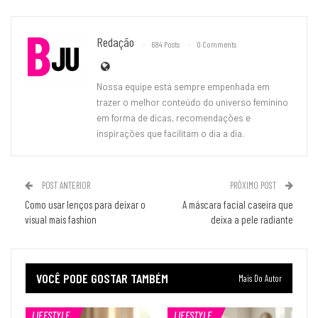
Redação
684 Posts
0 Comments
Nossa equipe está sempre empenhada em
trazer o melhor conteúdo do universo feminino
em forma de dicas, recomendações e
inspirações que facilitam o dia a dia.
POST ANTERIOR
PRÓXIMO POST
Como usar lenços para deixar o
A máscara facial caseira que
visual mais fashion
deixa a pele radiante
VOCÊ PODE GOSTAR TAMBÉM
Mais Do Autor
LIFESTYLE
LIFESTYLE