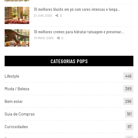
10 melhores blushs em pó com cores intensas e longa…
21 JUN, 2026
0
10 melhores cremes para hidratar tatuagem e preservar…
31 MAIO, 2026
0
CATEGORIAS POPS
Lifestyle
446
Moda / Beleza
389
Bem estar
296
Guia de Compras
161
Curiosidades
97