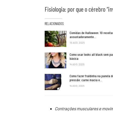
Fisiologia: por que o cérebro “i
RELACIONADOS
Comidas de Halloween: 10 receita
assustadoramente…
15 AGO, 2025
Como usar looks all black sem pa
básica
14 AGO, 2025
Como fazer fraldinha na panela d
pressão: carne macia e…
14 AGO, 2025
Contrações musculares e movim