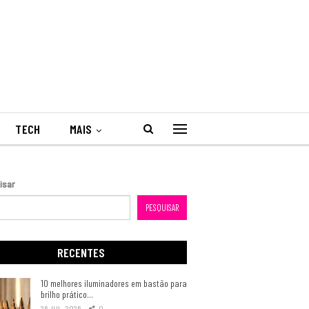
TECH
MAIS
isar
PESQUISAR
RECENTES
10 melhores iluminadores em bastão para
brilho prático…
26 JUL, 2026
0