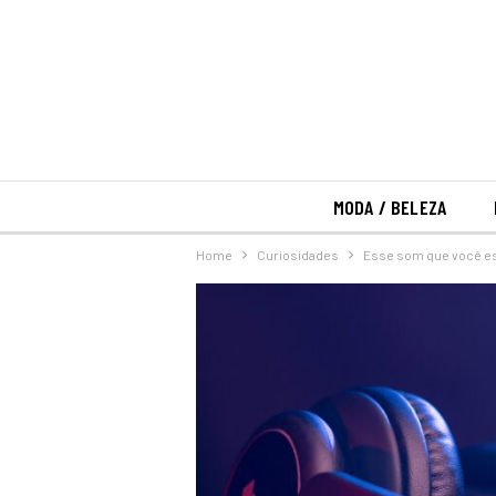
MODA / BELEZA
Home
Curiosidades
Esse som que você es