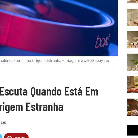
silêncio tem uma origem estranha - Imagem: www.pixabay.com
 Escuta Quando Está Em
rigem Estranha
2025
Pinterest