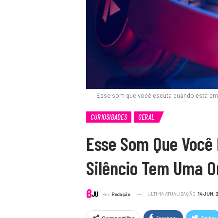
Esse som que você escuta quando está em 
CURIOSIDADES
GERAL
Esse Som Que Você
Silêncio Tem Uma O
ULTIMA ATUALIZAÇÃO
14 JUN, 
Por
Redação
Facebook
Twitter