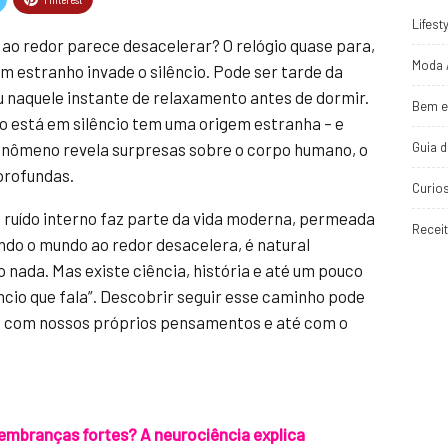
Lifest
o redor parece desacelerar? O relógio quase para,
Moda 
m estranho invade o silêncio. Pode ser tarde da
 naquele instante de relaxamento antes de dormir.
Bem e
o está em silêncio tem uma origem estranha – e
Guia 
fenômeno revela surpresas sobre o corpo humano, o
profundas.
Curio
ruído interno faz parte da vida moderna, permeada
Recei
ndo o mundo ao redor desacelera, é natural
o nada. Mas existe ciência, história e até um pouco
ncio que fala”. Descobrir seguir esse caminho pode
 com nossos próprios pensamentos e até com o
lembranças fortes? A neurociência explica