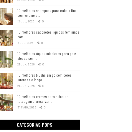
10 melhores shampoos para cabelo fino
com volume e…
12 JUL, 2026
0
10 melhores sabonetes líquidos femininos
com…
5 JUL, 2026
0
10 melhores águas micelares para pele
oleosa com…
28 JUN, 2026
0
10 melhores blushs em pó com cores
intensas e longa…
21 JUN, 2026
0
10 melhores cremes para hidratar
tatuagem e preservar…
31 MAIO, 2026
0
CATEGORIAS POPS