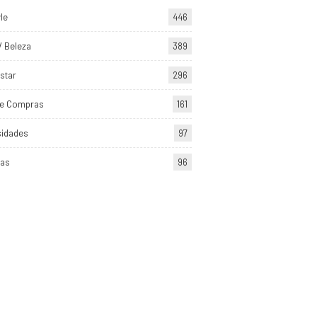
yle
446
/ Beleza
389
star
296
de Compras
161
sidades
97
tas
96