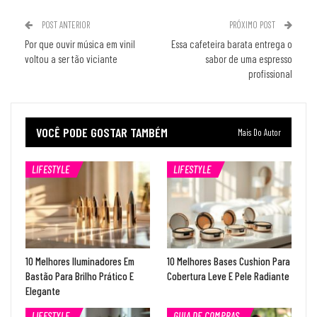
POST ANTERIOR
PRÓXIMO POST
Por que ouvir música em vinil
Essa cafeteira barata entrega o
voltou a ser tão viciante
sabor de uma espresso
profissional
VOCÊ PODE GOSTAR TAMBÉM
Mais Do Autor
LIFESTYLE
LIFESTYLE
10 Melhores Iluminadores Em
10 Melhores Bases Cushion Para
Bastão Para Brilho Prático E
Cobertura Leve E Pele Radiante
Elegante
LIFESTYLE
GUIA DE COMPRAS