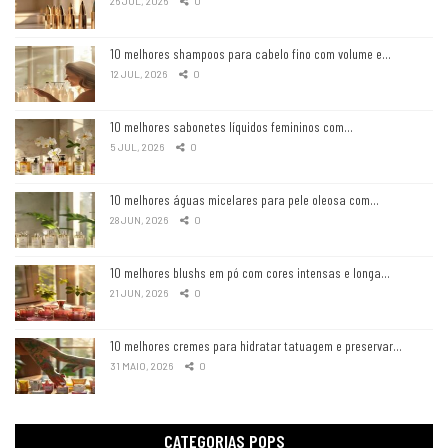
26 JUL, 2026
0
10 melhores shampoos para cabelo fino com volume e…
12 JUL, 2026
0
10 melhores sabonetes líquidos femininos com…
5 JUL, 2026
0
10 melhores águas micelares para pele oleosa com…
28 JUN, 2026
0
10 melhores blushs em pó com cores intensas e longa…
21 JUN, 2026
0
10 melhores cremes para hidratar tatuagem e preservar…
31 MAIO, 2026
0
CATEGORIAS POPS