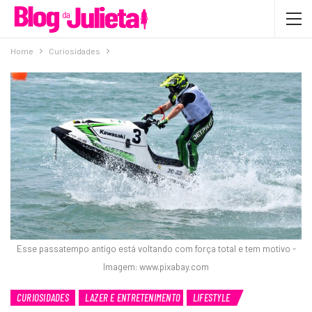
Home
Curiosidades
Esse passatempo antigo está voltando com força total e tem motivo -
Imagem: www.pixabay.com
CURIOSIDADES
LAZER E ENTRETENIMENTO
LIFESTYLE