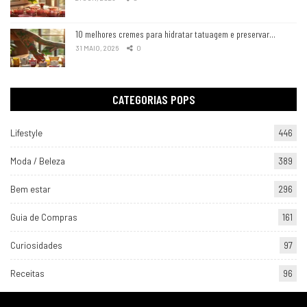
10 melhores cremes para hidratar tatuagem e preservar…
31 MAIO, 2026
0
CATEGORIAS POPS
Lifestyle
446
Moda / Beleza
389
Bem estar
296
Guia de Compras
161
Curiosidades
97
Receitas
96