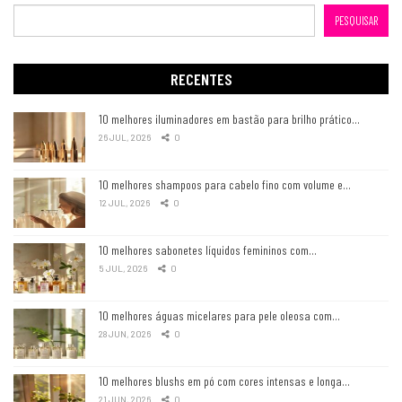
PESQUISAR
RECENTES
10 melhores iluminadores em bastão para brilho prático…
26 JUL, 2026
0
10 melhores shampoos para cabelo fino com volume e…
12 JUL, 2026
0
10 melhores sabonetes líquidos femininos com…
5 JUL, 2026
0
10 melhores águas micelares para pele oleosa com…
28 JUN, 2026
0
10 melhores blushs em pó com cores intensas e longa…
21 JUN, 2026
0