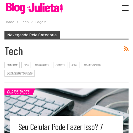
Home
Tech
Page 2
Navegando Pela Categoria
Tech
BEM ESTAR
CASA
CURIOSIDADES
ESPORTES
GERAL
GUIA DE COMPRAS
LAZER E ENTRETENIMENTO
CURIOSIDADES
Seu Celular Pode Fazer Isso? 7