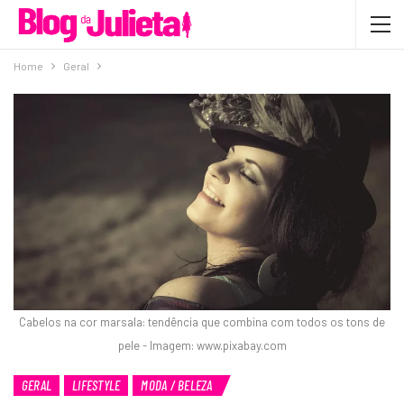
Home
Geral
Cabelos na cor marsala: tendência que combina com todos os tons de
pele - Imagem: www.pixabay.com
GERAL
LIFESTYLE
MODA / BELEZA