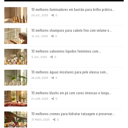
10 melhores iluminadores em bastão para brilho prático…
26 JUL, 2026
0
10 melhores shampoos para cabelo fino com volume e…
12 JUL, 2026
0
10 melhores sabonetes líquidos femininos com…
5 JUL, 2026
0
10 melhores águas micelares para pele oleosa com…
28 JUN, 2026
0
10 melhores blushs em pó com cores intensas e longa…
21 JUN, 2026
0
10 melhores cremes para hidratar tatuagem e preservar…
31 MAIO, 2026
0