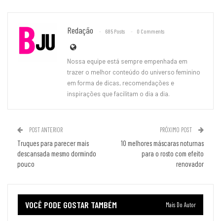
Redação
685 Posts
0 Comments
Nossa equipe está sempre empenhada em
trazer o melhor conteúdo do universo feminino
em forma de dicas, recomendações e
inspirações que facilitam o dia a dia.
POST ANTERIOR
PRÓXIMO POST
Truques para parecer mais
10 melhores máscaras noturnas
descansada mesmo dormindo
para o rosto com efeito
pouco
renovador
VOCÊ PODE GOSTAR TAMBÉM
Mais Do Autor