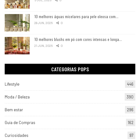
10 melhores águas micelares para pele oleosa com…
28 JUN, 2026
0
10 melhores blushs em pó com cores intensas e longa…
21 JUN, 2026
0
CATEGORIAS POPS
Lifestyle
446
Moda / Beleza
390
Bem estar
296
Guia de Compras
162
Curiosidades
97