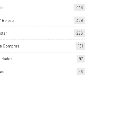
yle
446
/ Beleza
389
star
296
de Compras
161
sidades
97
tas
96