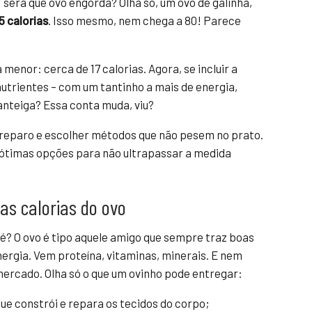
 será que ovo engorda? Olha só, um ovo de galinha,
5 calorias
. Isso mesmo, nem chega a 80! Parece
a menor: cerca de 17 calorias. Agora, se incluir a
nutrientes – com um tantinho a mais de energia,
anteiga? Essa conta muda, viu?
preparo e escolher métodos que não pesem no prato.
 ótimas opções para não ultrapassar a medida
as calorias do ovo
né? O ovo é tipo aquele amigo que sempre traz boas
ergia. Vem proteína, vitaminas, minerais. E nem
ercado. Olha só o que um ovinho pode entregar:
ue constrói e repara os tecidos do corpo;