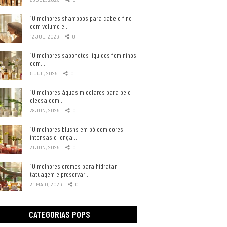
10 melhores shampoos para cabelo fino
com volume e…
12 JUL, 2026
0
10 melhores sabonetes líquidos femininos
com…
5 JUL, 2026
0
10 melhores águas micelares para pele
oleosa com…
28 JUN, 2026
0
10 melhores blushs em pó com cores
intensas e longa…
21 JUN, 2026
0
10 melhores cremes para hidratar
tatuagem e preservar…
31 MAIO, 2026
0
CATEGORIAS POPS