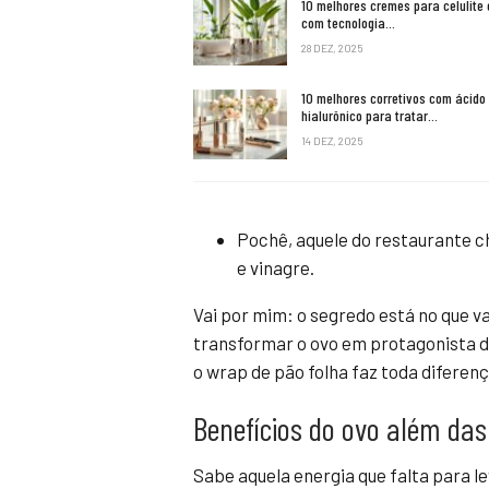
10 melhores cremes para celulite 
com tecnologia…
28 DEZ, 2025
10 melhores corretivos com ácido
hialurônico para tratar…
14 DEZ, 2025
Pochê, aquele do restaurante c
e vinagre.
Vai por mim: o segredo está no que v
transformar o ovo em protagonista d
o wrap de pão folha faz toda diferenç
Benefícios do ovo além das
Sabe aquela energia que falta para 