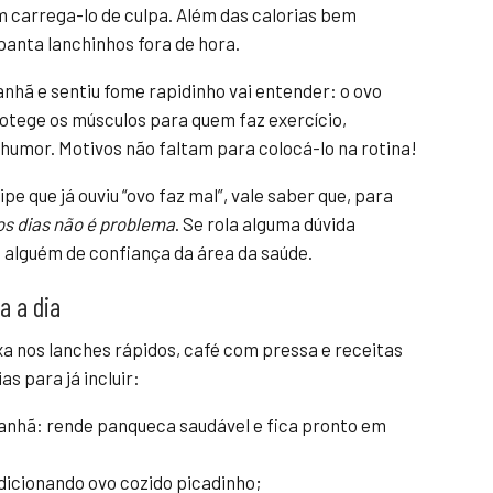
m carrega-lo de culpa. Além das calorias bem
spanta lanchinhos fora de hora.
nhã e sentiu fome rapidinho vai entender: o ovo
rotege os músculos para quem faz exercício,
 humor. Motivos não faltam para colocá-lo na rotina!
e que já ouviu “ovo faz mal”, vale saber que, para
os dias não é problema
. Se rola alguma dúvida
 alguém de confiança da área da saúde.
a a dia
xa nos lanches rápidos, café com pressa e receitas
as para já incluir:
anhã: rende panqueca saudável e fica pronto em
dicionando ovo cozido picadinho;