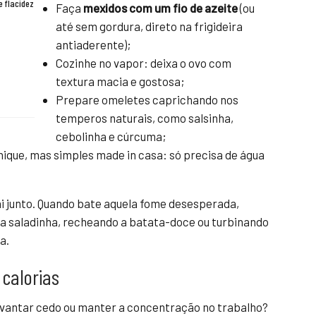
e flacidez
Faça
mexidos com um fio de azeite
(ou
até sem gordura, direto na frigideira
antiaderente);
Cozinhe no vapor: deixa o ovo com
textura macia e gostosa;
Prepare omeletes caprichando nos
temperos naturais, como salsinha,
cebolinha e cúrcuma;
hique, mas simples made in casa: só precisa de água
ai junto. Quando bate aquela fome desesperada,
a saladinha, recheando a batata-doce ou turbinando
a.
 calorias
levantar cedo ou manter a concentração no trabalho?