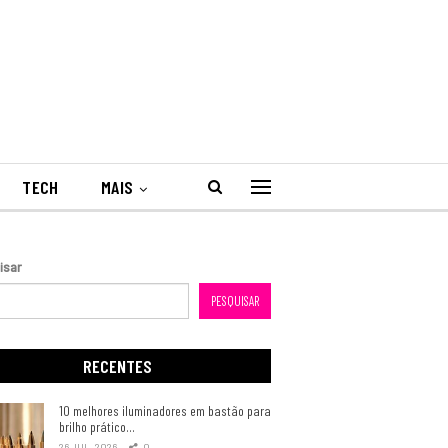
TECH
MAIS
isar
PESQUISAR
RECENTES
10 melhores iluminadores em bastão para
brilho prático…
26 JUL, 2026
0