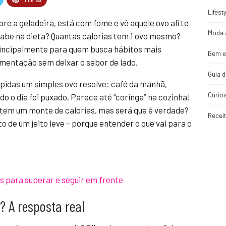
Lifest
 a geladeira, está com fome e vê aquele ovo ali te
Moda 
cabe na dieta? Quantas calorias tem 1 ovo mesmo?
rincipalmente para quem busca hábitos mais
Bem e
limentação sem deixar o sabor de lado.
Guia 
pidas um simples ovo resolve: café da manhã,
Curio
do o dia foi puxado. Parece até “coringa” na cozinha!
u tem um monte de calorias, mas será que é verdade?
Recei
 de um jeito leve – porque entender o que vai para o
 para superar e seguir em frente
? A resposta real