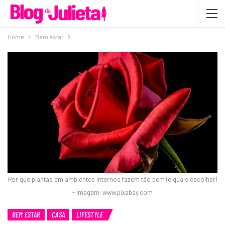
Home
Bem estar
Por que plantas em ambientes internos fazem tão bem (e quais escolher)
- Imagem: www.pixabay.com
BEM ESTAR
CASA
LIFESTYLE