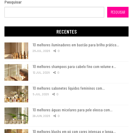
Pesquisar
PESQUISAR
RECENTES
10 melhores iluminadores em bastão para brilho prático…
26 JUL, 2026
0
10 melhores shampoos para cabelo fino com volume e…
12 JUL, 2026
0
10 melhores sabonetes líquidos femininos com…
5 JUL, 2026
0
10 melhores águas micelares para pele oleosa com…
28 JUN, 2026
0
10 melhores blushs em pó com cores intensas e longa…