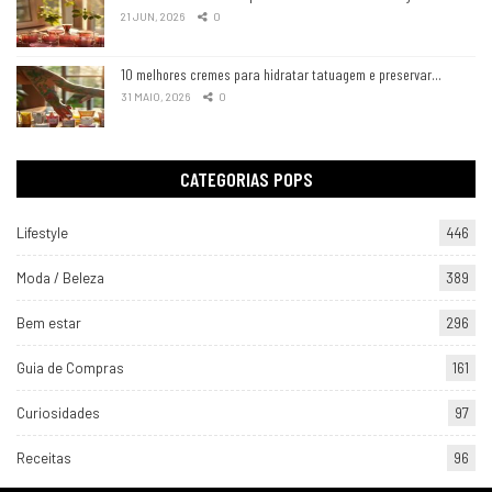
21 JUN, 2026
0
10 melhores cremes para hidratar tatuagem e preservar…
31 MAIO, 2026
0
CATEGORIAS POPS
Lifestyle
446
Moda / Beleza
389
Bem estar
296
Guia de Compras
161
Curiosidades
97
Receitas
96