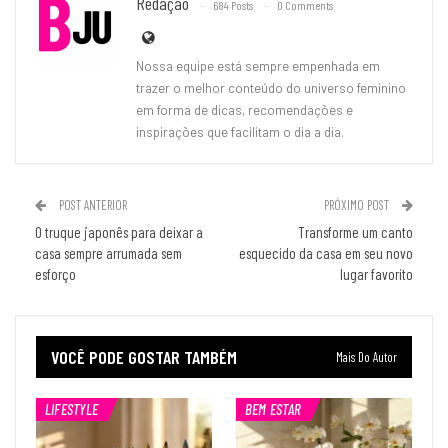
Redação
684 Posts
0 Comments
Nossa equipe está sempre empenhada em
trazer o melhor conteúdo do universo feminino
em forma de dicas, recomendações e
inspirações que facilitam o dia a dia.
POST ANTERIOR
PRÓXIMO POST
O truque japonês para deixar a
Transforme um canto
casa sempre arrumada sem
esquecido da casa em seu novo
esforço
lugar favorito
VOCÊ PODE GOSTAR TAMBÉM
Mais Do Autor
LIFESTYLE
BEM ESTAR