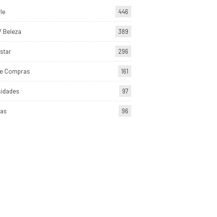
yle
446
/ Beleza
389
star
296
de Compras
161
sidades
97
tas
96