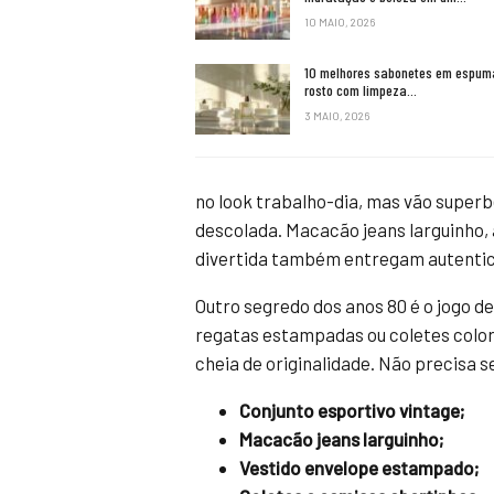
10 MAIO, 2026
10 melhores sabonetes em espum
rosto com limpeza…
3 MAIO, 2026
no look trabalho-dia, mas vão super
descolada. Macacão jeans larguinho,
divertida também entregam autentic
Outro segredo dos anos 80 é o jogo 
regatas estampadas ou coletes color
cheia de originalidade. Não precisa se
Conjunto esportivo vintage;
Macacão jeans larguinho;
Vestido envelope estampado;