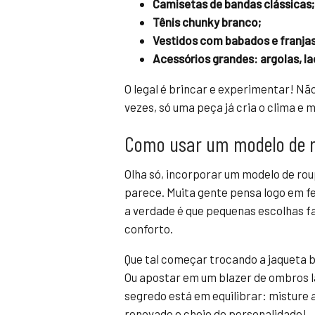
Camisetas de bandas clássicas;
Tênis chunky branco;
Vestidos com babados e franjas
Acessórios grandes: argolas, la
O legal é brincar e experimentar! Nã
vezes, só uma peça já cria o clima e m
Como usar um modelo de r
Olha só, incorporar um modelo de rou
parece. Muita gente pensa logo em fe
a verdade é que pequenas escolhas fa
conforto.
Que tal começar trocando a jaqueta
Ou apostar em um blazer de ombros l
segredo está em equilibrar: misture 
renovado e cheio de personalidade!