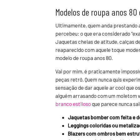
Modelos de roupa anos 80 
Ultimamente, quem anda prestando at
percebeu: o que era considerado “exa
Jaquetas cheias de atitude, calças de
reaparecido com aquele toque modern
modelo de roupa anos 80.
Vai por mim, é praticamente impossí
peças retrô. Quem nunca quis experi
sensação de dar aquele ar cool que o
alguém arrasando com um moletom v
branco estiloso
que parece nunca sai
Jaquetas bomber com feita e de
Leggings coloridas ou metaliza
Blazers com ombros bem estru