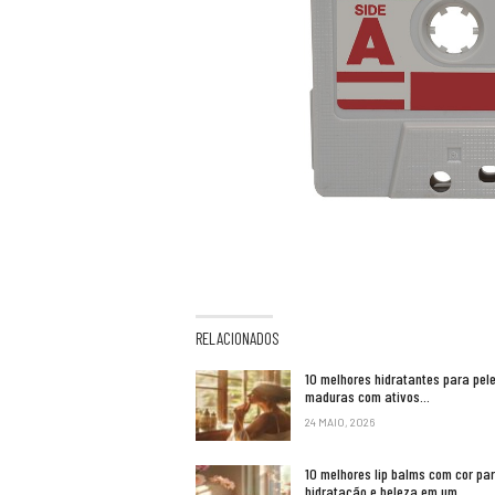
RELACIONADOS
10 melhores hidratantes para pel
maduras com ativos…
24 MAIO, 2026
10 melhores lip balms com cor pa
hidratação e beleza em um…