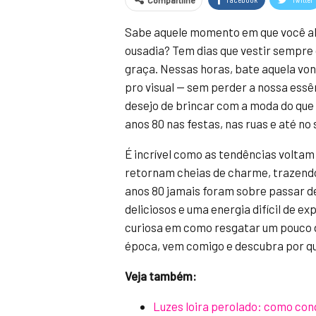
Compartilhe
Sabe aquele momento em que você ab
ousadia? Tem dias que vestir sempr
graça. Nessas horas, bate aquela vont
pro visual — sem perder a nossa essê
desejo de brincar com a moda do que
anos 80 nas festas, nas ruas e até no 
É incrível como as tendências volta
retornam cheias de charme, trazendo 
anos 80 jamais foram sobre passar d
deliciosos e uma energia difícil de e
curiosa em como resgatar um pouco d
época, vem comigo e descubra por qu
Veja também:
Luzes loira perolado: como con