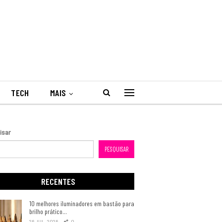
TECH
MAIS
isar
PESQUISAR
RECENTES
10 melhores iluminadores em bastão para
brilho prático…
26 JUL, 2026
0