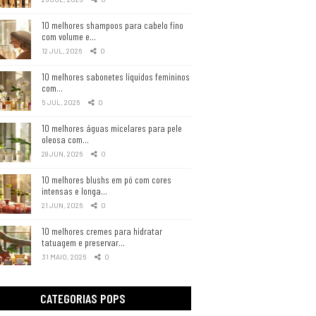
10 melhores shampoos para cabelo fino
com volume e…
12 JUL, 2026
0
10 melhores sabonetes líquidos femininos
com…
5 JUL, 2026
0
10 melhores águas micelares para pele
oleosa com…
28 JUN, 2026
0
10 melhores blushs em pó com cores
intensas e longa…
21 JUN, 2026
0
10 melhores cremes para hidratar
tatuagem e preservar…
31 MAIO, 2026
0
CATEGORIAS POPS