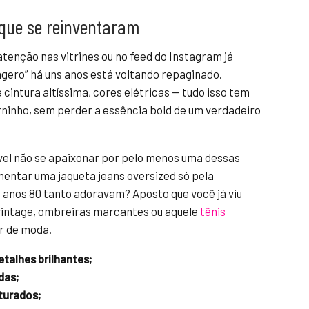
que se reinventaram
enção nas vitrines ou no feed do Instagram já
gero” há uns anos está voltando repaginado.
 cintura altíssima, cores elétricas — tudo isso tem
inho, sem perder a essência bold de um verdadeiro
vel não se apaixonar por pelo menos uma dessas
mentar uma jaqueta jeans oversized só pela
s anos 80 tanto adoravam? Aposto que você já viu
intage, ombreiras marcantes ou aquele
tênis
r de moda.
talhes brilhantes;
das;
turados;