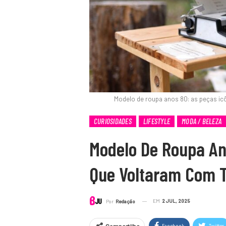
Modelo de roupa anos 80: as peças i
CURIOSIDADES
LIFESTYLE
MODA / BELEZA
Modelo De Roupa An
Que Voltaram Com 
EM
2 JUL, 2025
Por
Redação
Facebook
Twitter