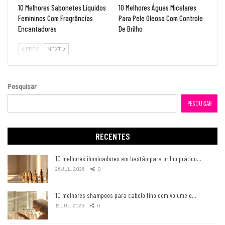
10 Melhores Sabonetes Líquidos
10 Melhores Águas Micelares
Femininos Com Fragrâncias
Para Pele Oleosa Com Controle
Encantadoras
De Brilho
PREV
NEXT
Pesquisar
PESQUISAR
RECENTES
10 melhores iluminadores em bastão para brilho prático…
26 JUL, 2026
0
10 melhores shampoos para cabelo fino com volume e…
12 JUL, 2026
0