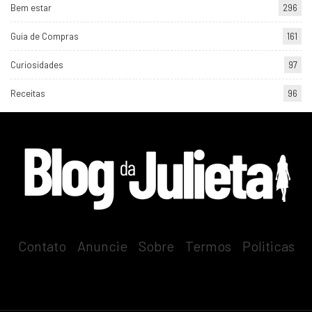
Bem estar
296
Guia de Compras
161
Curiosidades
97
Receitas
96
Contato
-
Anuncie
-
Sobre
-
Termos
-
Politicas