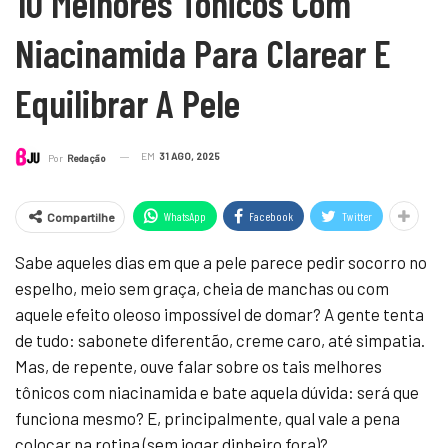
10 Melhores Tônicos Com
Niacinamida Para Clarear E
Equilibrar A Pele
EM
31 AGO, 2025
Por
Redação
WhatsApp
Facebook
Twitter
Compartilhe
Sabe aqueles dias em que a pele parece pedir socorro no
espelho, meio sem graça, cheia de manchas ou com
aquele efeito oleoso impossível de domar? A gente tenta
de tudo: sabonete diferentão, creme caro, até simpatia.
Mas, de repente, ouve falar sobre os tais melhores
tônicos com niacinamida e bate aquela dúvida: será que
funciona mesmo? E, principalmente, qual vale a pena
colocar na rotina (sem jogar dinheiro fora)?