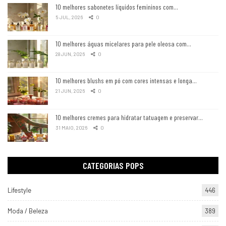
10 melhores sabonetes líquidos femininos com…
5 JUL, 2026
0
10 melhores águas micelares para pele oleosa com…
28 JUN, 2026
0
10 melhores blushs em pó com cores intensas e longa…
21 JUN, 2026
0
10 melhores cremes para hidratar tatuagem e preservar…
31 MAIO, 2026
0
CATEGORIAS POPS
Lifestyle
446
Moda / Beleza
389