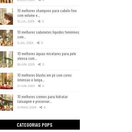
10 melhores shampoos para cabelo fino
com volume e…
12 JUL, 2026
0
10 melhores sabonetes líquidos femininos
com…
5 JUL, 2026
0
10 melhores águas micelares para pele
oleosa com…
28 JUN, 2026
0
10 melhores blushs em pó com cores
intensas e longa…
21 JUN, 2026
0
10 melhores cremes para hidratar
tatuagem e preservar…
31 MAIO, 2026
0
CATEGORIAS POPS