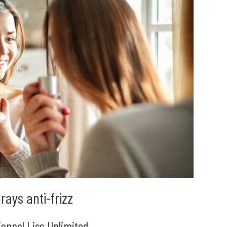
ays anti-frizz
ionnel Liss Unlimited