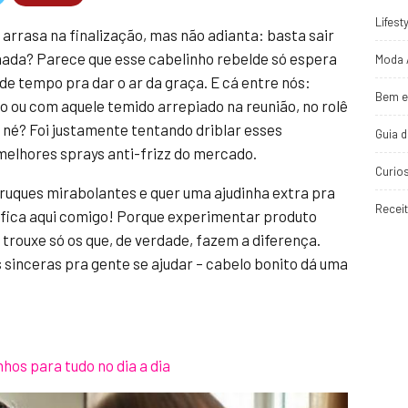
Lifest
 arrasa na finalização, mas não adianta: basta sair
 nada? Parece que esse cabelinho rebelde só espera
Moda 
e tempo pra dar o ar da graça. E cá entre nós:
Bem e
 ou com aquele temido arrepiado na reunião, no rolê
 né? Foi justamente tentando driblar esses
Guia 
melhores sprays anti-frizz do mercado.
Curio
ruques mirabolantes e quer uma ajudinha extra pra
Recei
o, fica aqui comigo! Porque experimentar produto
trouxe só os que, de verdade, fazem a diferença.
 sinceras pra gente se ajudar – cabelo bonito dá uma
hos para tudo no dia a dia