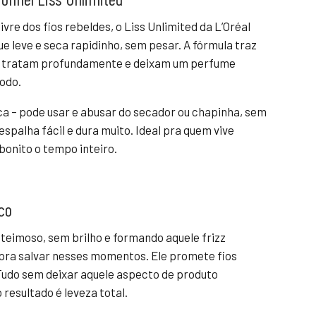
vre dos fios rebeldes, o Liss Unlimited da L’Oréal
e leve e seca rapidinho, sem pesar. A fórmula traz
que tratam profundamente e deixam um perfume
todo.
ica – pode usar e abusar do secador ou chapinha, sem
espalha fácil e dura muito. Ideal pra quem vive
bonito o tempo inteiro.
co
teimoso, sem brilho e formando aquele frizz
 pra salvar nesses momentos. Ele promete fios
 Tudo sem deixar aquele aspecto de produto
 resultado é leveza total.