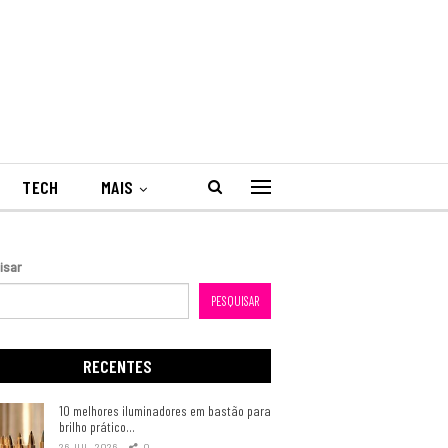
TECH
MAIS
isar
PESQUISAR
RECENTES
10 melhores iluminadores em bastão para
brilho prático…
26 JUL, 2026
0