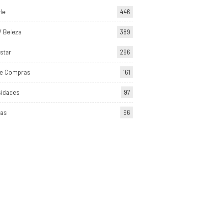
yle
446
/ Beleza
389
star
296
de Compras
161
sidades
97
tas
96