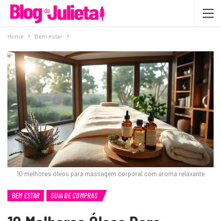
Home
Bem estar
10 melhores óleos para massagem corporal com aroma relaxante
BEM ESTAR
GUIA DE COMPRAS