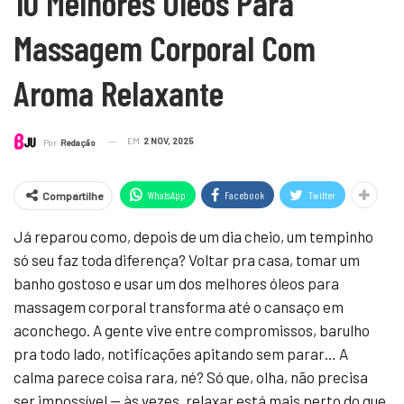
10 Melhores Óleos Para
Massagem Corporal Com
Aroma Relaxante
EM
2 NOV, 2025
Por
Redação
WhatsApp
Facebook
Twitter
Compartilhe
Já reparou como, depois de um dia cheio, um tempinho
só seu faz toda diferença? Voltar pra casa, tomar um
banho gostoso e usar um dos melhores óleos para
massagem corporal transforma até o cansaço em
aconchego. A gente vive entre compromissos, barulho
pra todo lado, notificações apitando sem parar… A
calma parece coisa rara, né? Só que, olha, não precisa
ser impossível — às vezes, relaxar está mais perto do que