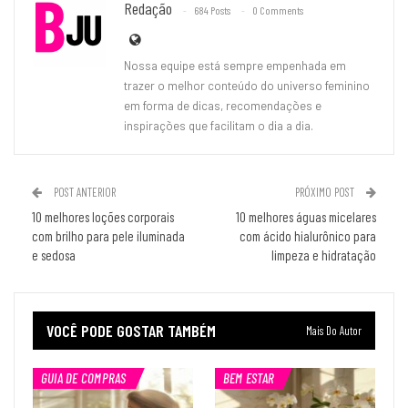
Redação
684 Posts
0 Comments
Nossa equipe está sempre empenhada em
trazer o melhor conteúdo do universo feminino
em forma de dicas, recomendações e
inspirações que facilitam o dia a dia.
POST ANTERIOR
PRÓXIMO POST
10 melhores loções corporais
10 melhores águas micelares
com brilho para pele iluminada
com ácido hialurônico para
e sedosa
limpeza e hidratação
VOCÊ PODE GOSTAR TAMBÉM
Mais Do Autor
GUIA DE COMPRAS
BEM ESTAR