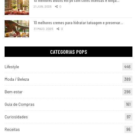
10 melhores blushs em pó com cores intensas e longa…
21 JUN, 2026
0
10 melhores cremes para hidratar tatuagem e preservar…
31 MAIO, 2026
0
CATEGORIAS POPS
Lifestyle
446
Moda / Beleza
389
Bem estar
296
Guia de Compras
161
Curiosidades
97
Receitas
96