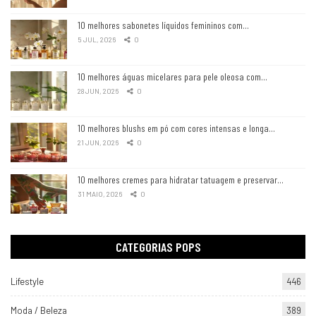
10 melhores sabonetes líquidos femininos com…
5 JUL, 2026
0
10 melhores águas micelares para pele oleosa com…
28 JUN, 2026
0
10 melhores blushs em pó com cores intensas e longa…
21 JUN, 2026
0
10 melhores cremes para hidratar tatuagem e preservar…
31 MAIO, 2026
0
CATEGORIAS POPS
Lifestyle
446
Moda / Beleza
389