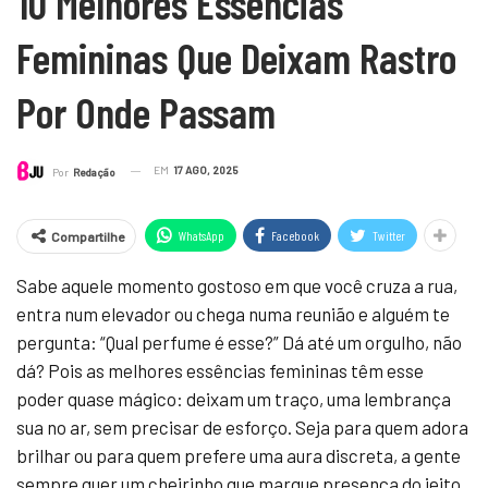
10 Melhores Essências
Femininas Que Deixam Rastro
Por Onde Passam
EM
17 AGO, 2025
Por
Redação
WhatsApp
Facebook
Twitter
Compartilhe
Sabe aquele momento gostoso em que você cruza a rua,
entra num elevador ou chega numa reunião e alguém te
pergunta: “Qual perfume é esse?” Dá até um orgulho, não
dá? Pois as melhores essências femininas têm esse
poder quase mágico: deixam um traço, uma lembrança
sua no ar, sem precisar de esforço. Seja para quem adora
brilhar ou para quem prefere uma aura discreta, a gente
sempre quer um cheirinho que marque presença do jeito