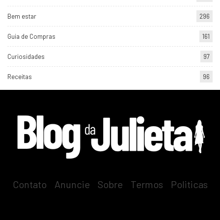
Bem estar
296
Guia de Compras
161
Curiosidades
97
Receitas
96
Contato
-
Anuncie
-
Sobre
-
Termos
-
Politicas