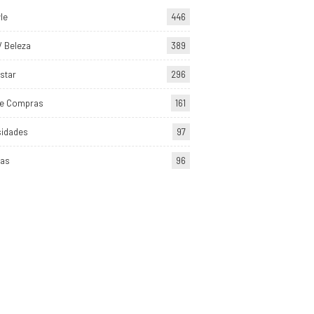
yle
446
/ Beleza
389
star
296
de Compras
161
sidades
97
tas
96