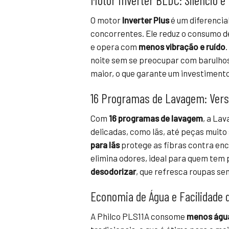
Motor Inverter BLDC: Silêncio e 
O motor
Inverter Plus
é um diferencia
concorrentes. Ele reduz o consumo 
e opera com
menos vibração e ruído
noite sem se preocupar com barulhos
maior, o que garante um investimento
16 Programas de Lavagem: Vers
Com
16 programas de lavagem
, a La
delicadas, como lãs, até peças muito
para lãs
protege as fibras contra en
elimina odores, ideal para quem tem 
desodorizar
, que refresca roupas s
Economia de Água e Facilidade 
A Philco PLS11A consome
menos água