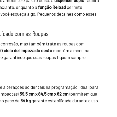
io ambiente e para o bolso. O
dispenser duplo
facilita
maciante, enquanto a
função Reload
permite
so você esqueça algo. Pequenos detalhes como esses
Cuidado com as Roupas
à corrosão, mas também trata as roupas com
 O
ciclo de limpeza do cesto
mantém a máquina
il e garantindo que suas roupas fiquem sempre
 alterações acidentais na programação, ideal para
ompactas (
59,5 cm x 84,5 cm x 62 cm
) permitem que
e o peso de
64 kg
garante estabilidade durante o uso.