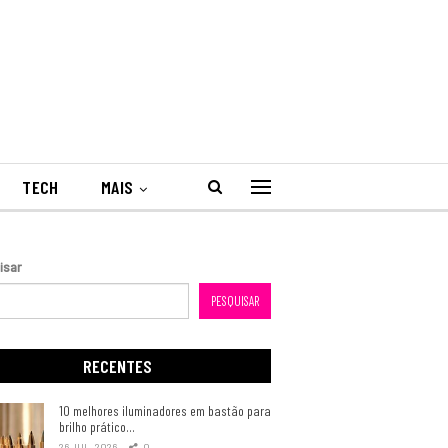
TECH
MAIS
isar
PESQUISAR
RECENTES
10 melhores iluminadores em bastão para
brilho prático…
26 JUL, 2026
0