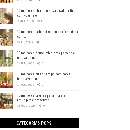
10 melhores shampoos para cabelo fino
com volume e…
12 JUL, 2026
0
10 melhores sabonetes líquidos femininos
com…
5 JUL, 2026
0
10 melhores águas micelares para pele
oleosa com…
28 JUN, 2026
0
10 melhores blushs em pó com cores
intensas e longa…
21 JUN, 2026
0
10 melhores cremes para hidratar
tatuagem e preservar…
31 MAIO, 2026
0
CATEGORIAS POPS