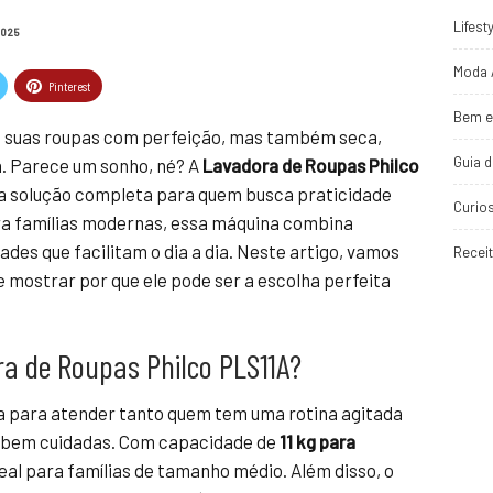
Lifest
2025
Moda 
Pinterest
Bem e
a suas roupas com perfeição, mas também seca,
Guia 
a. Parece um sonho, né? A
Lavadora de Roupas Philco
a solução completa para quem busca praticidade
Curio
ara famílias modernas, essa máquina combina
des que facilitam o dia a dia. Neste artigo, vamos
Recei
 mostrar por que ele pode ser a escolha perfeita
ra de Roupas Philco PLS11A?
a para atender tanto quem tem uma rotina agitada
s bem cuidadas. Com capacidade de
11 kg para
ideal para famílias de tamanho médio. Além disso, o