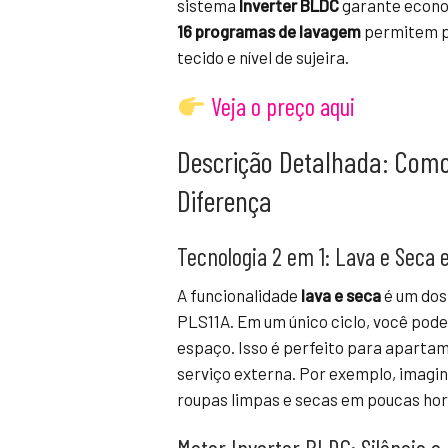
sistema
Inverter BLDC
garante econom
16 programas de lavagem
permitem pe
tecido e nível de sujeira.
Veja o preço aqui
Descrição Detalhada: Como
Diferença
Tecnologia 2 em 1: Lava e Sec
A funcionalidade
lava e seca
é um dos
PLS11A. Em um único ciclo, você pod
espaço. Isso é perfeito para aparta
serviço externa. Por exemplo, imagi
roupas limpas e secas em poucas hor