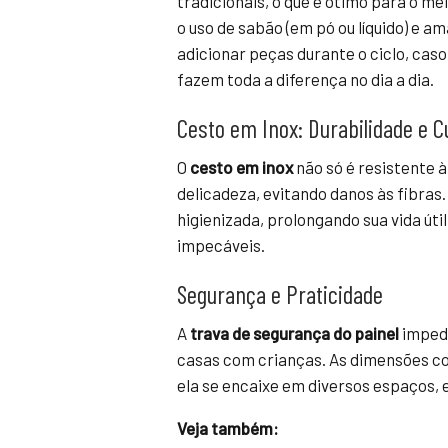
tradicionais, o que é ótimo para o me
o uso de sabão (em pó ou líquido) e a
adicionar peças durante o ciclo, ca
fazem toda a diferença no dia a dia.
Cesto em Inox: Durabilidade e 
O
cesto em inox
não só é resistente 
delicadeza, evitando danos às fibras.
higienizada, prolongando sua vida út
impecáveis.
Segurança e Praticidade
A
trava de segurança do painel
impede
casas com crianças. As dimensões c
ela se encaixe em diversos espaços, 
Veja também: