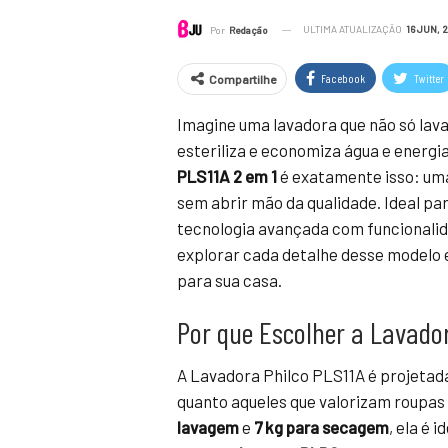
ULTIMA ATUALIZAÇÃO
16 JUN, 
Por
Redação
Facebook
Twitter
Compartilhe
Imagine uma lavadora que não só lav
esteriliza e economiza água e energi
PLS11A 2 em 1
é exatamente isso: um
sem abrir mão da qualidade. Ideal p
tecnologia avançada com funcionalida
explorar cada detalhe desse modelo e
para sua casa.
Por que Escolher a Lavado
A Lavadora Philco PLS11A é projetad
quanto aqueles que valorizam roupa
lavagem
e
7 kg para secagem
, ela é 