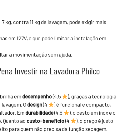
: 7 kg, contra 11 kg de lavagem, pode exigir mais
nas em 127V, o que pode limitar a instalação em
cultar a movimentação sem ajuda.
ena Investir na Lavadora Philco
 brilha em
desempenho
(4.5
), graças à tecnologia
e lavagem. O
design
(4
) é funcional e compacto,
mitador. Em
durabilidade
(4.5
), o cesto em inox e o
. Quanto ao
custo-benefício
(4
), o preço é justo
 alto para quem não precisa da função secagem.