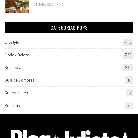
31 MAIO, 2026
0
CATEGORIAS POPS
Lifestyle
446
Moda / Beleza
389
Bem estar
296
Guia de Compras
161
Curiosidades
97
Receitas
96