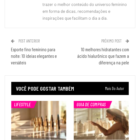
trazer o melhor conteúdo do universo feminino
em forma de dicas, recomendações e
inspirações que facilitam o dia a dia.
POST ANTERIOR
PRÓXIMO POST
Esporte fino feminino para
10 melhores hidratantes com
noite: 10 ideias elegantes e
ácido hialurônico que fazem a
versáteis
diferença na pele
VOCÊ PODE GOSTAR TAMBÉM
Mais Do Autor
LIFESTYLE
GUIA DE COMPRAS