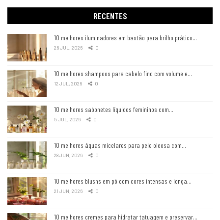
RECENTES
10 melhores iluminadores em bastão para brilho prático…
26 JUL, 2026
0
10 melhores shampoos para cabelo fino com volume e…
12 JUL, 2026
0
10 melhores sabonetes líquidos femininos com…
5 JUL, 2026
0
10 melhores águas micelares para pele oleosa com…
28 JUN, 2026
0
10 melhores blushs em pó com cores intensas e longa…
21 JUN, 2026
0
10 melhores cremes para hidratar tatuagem e preservar…