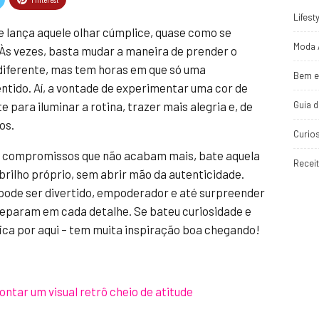
Lifest
e lança aquele olhar cúmplice, quase como se
Moda 
?” Às vezes, basta mudar a maneira de prender o
iferente, mas tem horas em que só uma
Bem e
tido. Aí, a vontade de experimentar uma cor de
Guia 
para iluminar a rotina, trazer mais alegria e, de
os.
Curio
a e compromissos que não acabam mais, bate aquela
Recei
 brilho próprio, sem abrir mão da autenticidade.
 pode ser divertido, empoderador e até surpreender
eparam em cada detalhe. Se bateu curiosidade e
ica por aqui – tem muita inspiração boa chegando!
ntar um visual retrô cheio de atitude