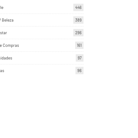
yle
446
/ Beleza
389
star
296
de Compras
161
sidades
97
tas
96