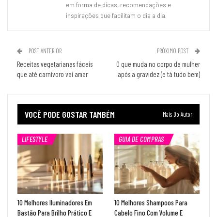
em forma de dicas, recomendações e
inspirações que facilitam o dia a dia.
POST ANTERIOR
PRÓXIMO POST
Receitas vegetarianas fáceis
O que muda no corpo da mulher
que até carnívoro vai amar
após a gravidez (e tá tudo bem)
VOCÊ PODE GOSTAR TAMBÉM
Mais Do Autor
LIFESTYLE
GUIA DE COMPRAS
10 Melhores Iluminadores Em
10 Melhores Shampoos Para
Bastão Para Brilho Prático E
Cabelo Fino Com Volume E