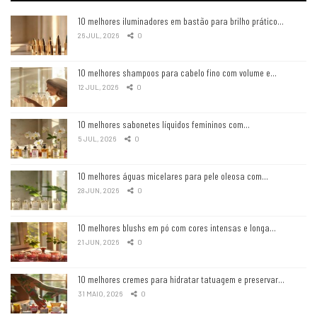
10 melhores iluminadores em bastão para brilho prático…
26 JUL, 2026
0
10 melhores shampoos para cabelo fino com volume e…
12 JUL, 2026
0
10 melhores sabonetes líquidos femininos com…
5 JUL, 2026
0
10 melhores águas micelares para pele oleosa com…
28 JUN, 2026
0
10 melhores blushs em pó com cores intensas e longa…
21 JUN, 2026
0
10 melhores cremes para hidratar tatuagem e preservar…
31 MAIO, 2026
0