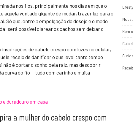
inada nos fios, principalmente nos dias em que o
Lifest
e aquela vontade gigante de mudar, trazer luz para o
Moda 
ral. Só que, entre a empolgação do desejo e o medo
da: será possível clarear os cachos sem deixar o
Bem e
Guia 
 inspirações de cabelo crespo com luzes no celular,
Curio
uele receio de danificar o que levei tanto tempo
ui não é cortar o sonho pela raiz, mas descobrir
Recei
a curva do fio — tudo com carinho e muita
o e duradouro em casa
spira a mulher do cabelo crespo com