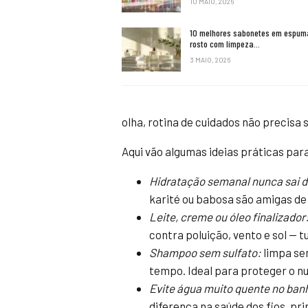
10 MAIO, 2026
10 melhores sabonetes em espum
rosto com limpeza…
3 MAIO, 2026
olha, rotina de cuidados não precisa
Aqui vão algumas ideias práticas pa
Hidratação semanal nunca sai 
karité ou babosa são amigas de
Leite, creme ou óleo finalizador
contra poluição, vento e sol — t
Shampoo sem sulfato:
limpa se
tempo. Ideal para proteger o nu
Evite água muito quente no ban
diferença na saúde dos fios, pr