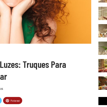
Luzes: Truques Para
car
025
Pinterest