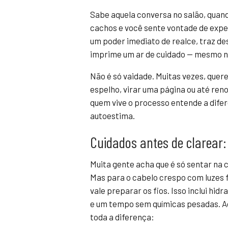
Sabe aquela conversa no salão, quan
cachos e você sente vontade de exp
um poder imediato de realce, traz des
imprime um ar de cuidado — mesmo no 
Não é só vaidade. Muitas vezes, quer
espelho, virar uma página ou até ren
quem vive o processo entende a difer
autoestima.
Cuidados antes de clarear:
Muita gente acha que é só sentar na c
Mas para o cabelo crespo com luzes f
vale preparar os fios. Isso inclui hi
e um tempo sem químicas pesadas. A
toda a diferença: