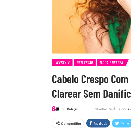
LIFESTYLE
BEM ESTAR
MODA / BELEZA
Cabelo Crespo Com 
Clarear Sem Danifi
ULTIMA ATUALIZAÇÃO
8 JUL, 2
Por
Redação
Facebook
Twitter
Compartilhe