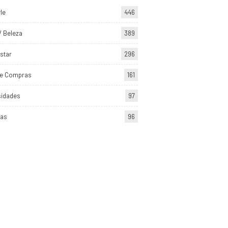
yle
446
/ Beleza
389
star
296
de Compras
161
sidades
97
tas
96