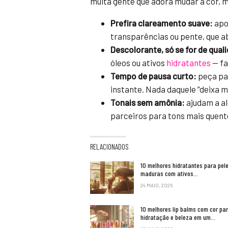
muita gente que adora mudar a cor, 
Prefira clareamento suave:
apo
transparências ou pente, que ab
Descolorante, só se for de qual
óleos ou ativos
hidratantes
— fa
Tempo de pausa curto:
peça par
instante. Nada daquele “deixa m
Tonais sem amônia:
ajudam a al
parceiros para tons mais quent
RELACIONADOS
10 melhores hidratantes para pel
maduras com ativos…
24 MAIO, 2026
10 melhores lip balms com cor pa
hidratação e beleza em um…