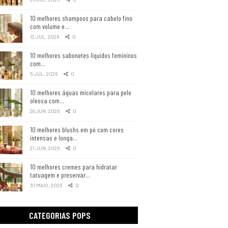
10 melhores shampoos para cabelo fino
com volume e…
12 JUL, 2026
0
10 melhores sabonetes líquidos femininos
com…
5 JUL, 2026
0
10 melhores águas micelares para pele
oleosa com…
28 JUN, 2026
0
10 melhores blushs em pó com cores
intensas e longa…
21 JUN, 2026
0
10 melhores cremes para hidratar
tatuagem e preservar…
31 MAIO, 2026
0
CATEGORIAS POPS