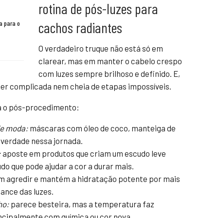
rotina de pós-luzes para
cachos radiantes
a para o
O verdadeiro truque não está só em
clarear, mas em manter o cabelo crespo
com luzes sempre brilhoso e definido. E,
 ser complicada nem cheia de etapas impossíveis.
ra o pós-procedimento:
de moda:
máscaras com óleo de coco, manteiga de
 verdade nessa jornada.
:
aposte em produtos que criam um escudo leve
udo que pode ajudar a cor a durar mais.
m agredir e mantém a hidratação potente por mais
ance das luzes.
ho:
parece besteira, mas a temperatura faz
incipalmente com química ou cor nova.