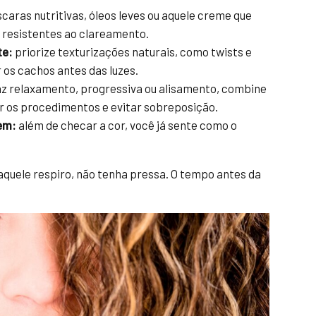
aras nutritivas, óleos leves ou aquele creme que
s resistentes ao clareamento.
te:
priorize texturizações naturais, como twists e
r os cachos antes das luzes.
az relaxamento, progressiva ou alisamento, combine
r os procedimentos e evitar sobreposição.
em:
além de checar a cor, você já sente como o
aquele respiro, não tenha pressa. O tempo antes da