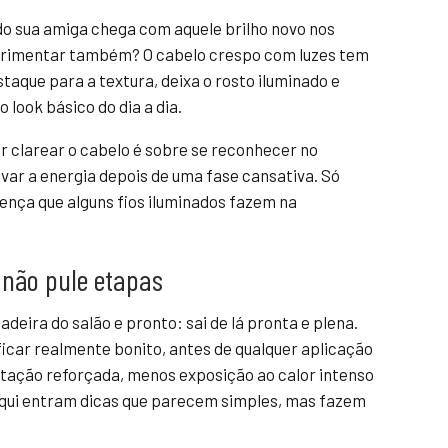
do sua amiga chega com aquele brilho novo nos
erimentar também? O cabelo crespo com luzes tem
taque para a textura, deixa o rosto iluminado e
look básico do dia a dia.
er clarear o cabelo é sobre se reconhecer no
ovar a energia depois de uma fase cansativa. Só
ença que alguns fios iluminados fazem na
 não pule etapas
adeira do salão e pronto: sai de lá pronta e plena.
icar realmente bonito, antes de qualquer aplicação
dratação reforçada, menos exposição ao calor intenso
qui entram dicas que parecem simples, mas fazem