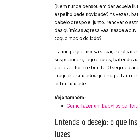
Quem nunca pensou em dar aquela ilum
espelho pede novidade? Às vezes, bat
cabelo crespo e, junto, renovar o ast
das químicas agressivas, nasce a dúvi
toque macio de lado?
Já me peguei nessa situação, olhando
suspirando e, logo depois, batendo aq
para ver forte e bonito. O segredo aq
truques e cuidados que respeitam cad
autenticidade.
Veja também:
Como fazer um babyliss perfeit
Entenda o desejo: o que in
luzes