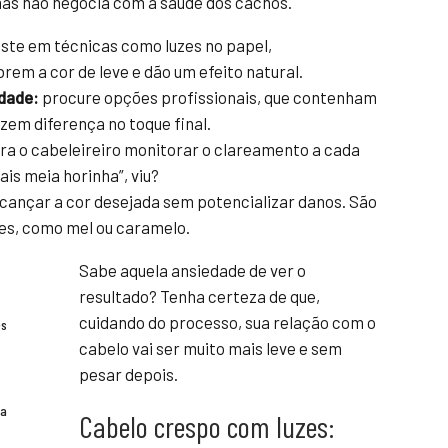
mas não negocia com a saúde dos cachos.
ste em técnicas como luzes no papel,
rem a cor de leve e dão um efeito natural.
idade:
procure opções profissionais, que contenham
zem diferença no toque final.
a o cabeleireiro monitorar o clareamento a cada
ais meia horinha”, viu?
cançar a cor desejada sem potencializar danos. São
es, como mel ou caramelo.
Sabe aquela ansiedade de ver o
resultado? Tenha certeza de que,
cuidando do processo, sua relação com o
es
cabelo vai ser muito mais leve e sem
pesar depois.
ra
Cabelo crespo com luzes: