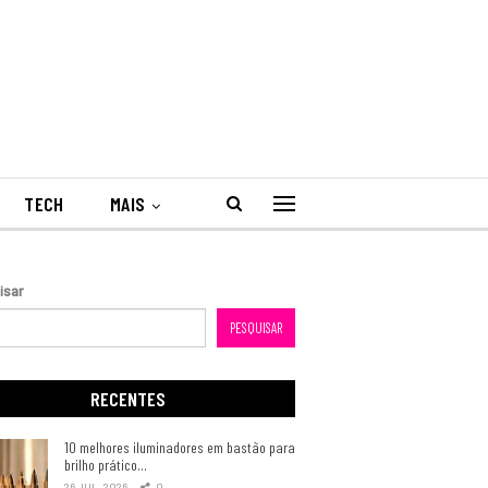
TECH
MAIS
isar
PESQUISAR
RECENTES
10 melhores iluminadores em bastão para
brilho prático…
26 JUL, 2026
0