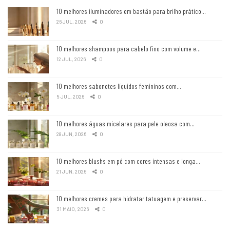
10 melhores iluminadores em bastão para brilho prático…
26 JUL, 2026
0
10 melhores shampoos para cabelo fino com volume e…
12 JUL, 2026
0
10 melhores sabonetes líquidos femininos com…
5 JUL, 2026
0
10 melhores águas micelares para pele oleosa com…
28 JUN, 2026
0
10 melhores blushs em pó com cores intensas e longa…
21 JUN, 2026
0
10 melhores cremes para hidratar tatuagem e preservar…
31 MAIO, 2026
0