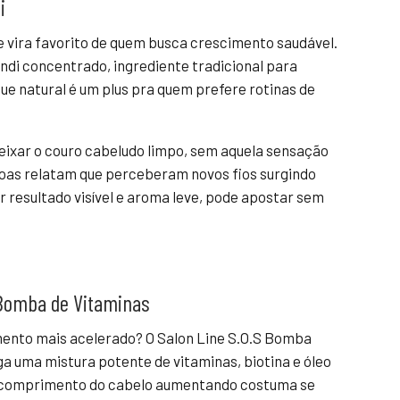
i
e vira favorito de quem busca crescimento saudável.
andi concentrado, ingrediente tradicional para
oque natural é um plus pra quem prefere rotinas de
eixar o couro cabeludo limpo, sem aquela sensação
oas relatam que perceberam novos fios surgindo
 resultado visível e aroma leve, pode apostar sem
S Bomba de Vitaminas
mento mais acelerado? O Salon Line S.O.S Bomba
a uma mistura potente de vitaminas, biotina e óleo
 o comprimento do cabelo aumentando costuma se