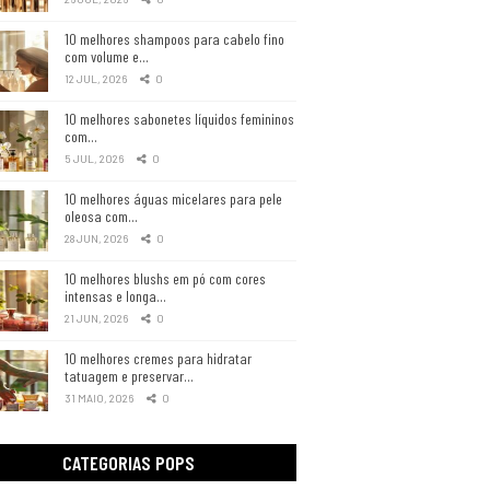
10 melhores shampoos para cabelo fino
com volume e…
12 JUL, 2026
0
10 melhores sabonetes líquidos femininos
com…
5 JUL, 2026
0
10 melhores águas micelares para pele
oleosa com…
28 JUN, 2026
0
10 melhores blushs em pó com cores
intensas e longa…
21 JUN, 2026
0
10 melhores cremes para hidratar
tatuagem e preservar…
31 MAIO, 2026
0
CATEGORIAS POPS