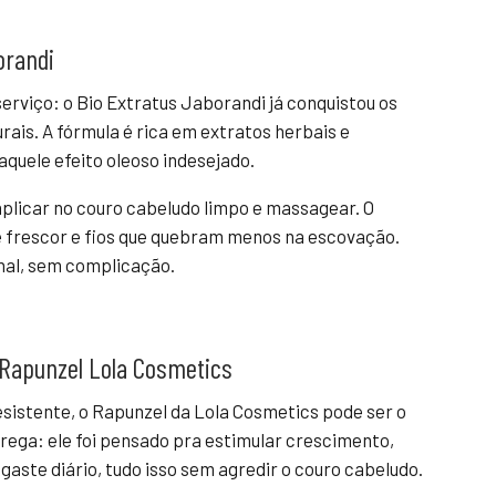
orandi
serviço: o Bio Extratus Jaborandi já conquistou os
is. A fórmula é rica em extratos herbais e
aquele efeito oleoso indesejado.
 aplicar no couro cabeludo limpo e massagear. O
 frescor e fios que quebram menos na escovação.
anal, sem complicação.
 Rapunzel Lola Cosmetics
resistente, o Rapunzel da Lola Cosmetics pode ser o
rega: ele foi pensado pra estimular crescimento,
sgaste diário, tudo isso sem agredir o couro cabeludo.