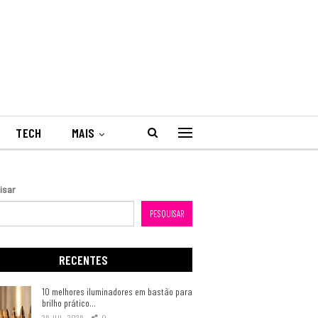
TECH
MAIS
isar
PESQUISAR
RECENTES
10 melhores iluminadores em bastão para
brilho prático…
26 JUL, 2026
0