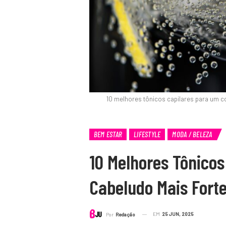
10 melhores tônicos capilares para um 
BEM ESTAR
LIFESTYLE
MODA / BELEZA
10 Melhores Tônico
Cabeludo Mais Fort
EM
25 JUN, 2025
Por
Redação