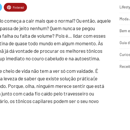
Lifest
Pinterest
Moda 
o começa a cair mais que o normal? Ou então, aquele
 passa de jeito nenhum? Quem nunca se pegou
Bem e
a falha ou falta de volume? Pois é… lidar com esses
Guia 
otina de quase todo mundo em algum momento. Às
hã já dá vontade de procurar os melhores tônicos
Curio
up imediato no couro cabeludo e na autoestima.
Recei
e cheio de vida não tem a ver só com vaidade. É
 a leveza de saber que existe solução prática (e
ludo. Porque, olha, ninguém merece sentir que está
junto com cada fio caído pelo travesseiro ou
ário, os tônicos capilares podem ser o seu novo