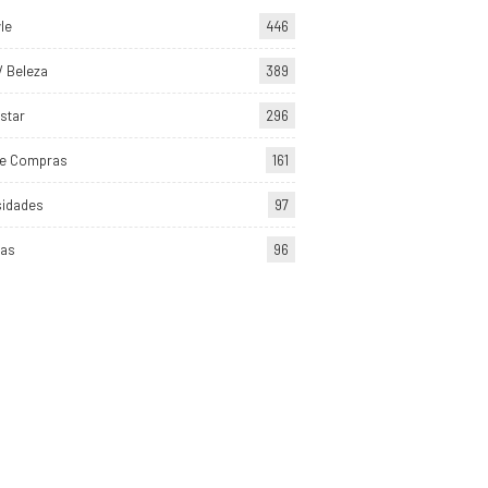
yle
446
/ Beleza
389
star
296
de Compras
161
sidades
97
tas
96