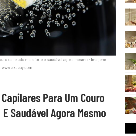
couro cabeludo mais forte e saudável agora mesmo - Imagem:
www.pixabay.com
s Capilares Para Um Couro
e E Saudável Agora Mesmo